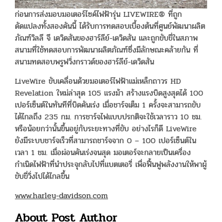
ก่อนการส่งมอบมอเตอร์ไซค์ไฟฟ้ารุ่น LIVEWIRE® ที่ถูก
ดัดแปลงทั้งสองคันนี้ ได้รับการทดสอบเบื้องต้นที่ศูนย์พัฒนาผลิต
ภัณฑ์วิลลี จี เดวิดสันของฮาร์ลีย์-เดวิดสัน และถูกขับขี่ในสภาพ
สนามที่ใช้ทดสอบการพัฒนาผลิตภัณฑ์ซึ่งมีลักษณะคล้ายกัน ที่
สนามทดสอบพรูฟวิ่งกราวด์ของฮาร์ลีย์-เดวิดสัน
LiveWire ขับเคลื่อนด้วยมอเตอร์ไฟฟ้าแม่เหล็กถาวร HD
Revelation ใหม่ล่าสุด 105 แรงม้า สร้างแรงบิดสูงสุดได้ 100
เปอร์เซ็นต์ในทันทีที่บิดคันเร่ง เมื่อชาร์จเต็ม 1 ครั้งจะสามารถขับ
ได้ไกลถึง 235 กม. การชาร์จไฟแบบปรกติจะใช้เวลาราว 10 ชม.
หรือน้อยกว่านั้นขึ้นอยู่กับระยะทางที่ขับ อย่างไรก็ดี LiveWire
ยังมีระบบชาร์จเร็วที่สามารถชาร์จจาก 0 – 100 เปอร์เซ็นต์ใน
เวลา 1 ชม. เมื่อผ่อนคันเร่งจนสุด มอเตอร์จะกลายเป็นเครื่อง
กำเนิดไฟฟ้าที่นำประจุกลับไปที่แบตเตอรี่ เพื่อฟื้นฟูพลังงานให้พาผู้
ขับขี่วิ่งไปได้ไกลขึ้น
www.harley-davidson.com
About Post Author