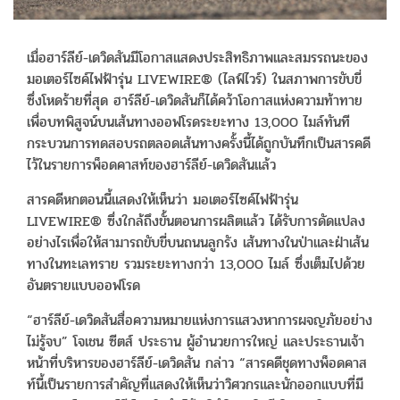
เมื่อฮาร์ลีย์-เดวิดสันมีโอกาสแสดงประสิทธิภาพและสมรรถนะของ
มอเตอร์ไซค์ไฟฟ้ารุ่น LIVEWIRE® (ไลฟ์ไวร์) ในสภาพการขับขี่
ซึ่งโหดร้ายที่สุด ฮาร์ลีย์-เดวิดสันก็ได้คว้าโอกาสแห่งความท้าทาย
เพื่อบทพิสูจน์บนเส้นทางออฟโรดระยะทาง 13,000 ไมล์ทันที
กระบวนการทดสอบรถตลอดเส้นทางครั้งนี้ได้ถูกบันทึกเป็นสารคดี
ไว้ในรายการพ็อดคาสท์ของฮาร์ลีย์-เดวิดสันแล้ว
สารคดีหกตอนนี้แสดงให้เห็นว่า มอเตอร์ไซค์ไฟฟ้ารุ่น
LIVEWIRE® ซึ่งใกล้ถึงขั้นตอนการผลิตแล้ว ได้รับการดัดแปลง
อย่างไรเพื่อให้สามารถขับขี่บนถนนลูกรัง เส้นทางในป่าและฝ่าเส้น
ทางในทะเลทราย รวมระยะทางกว่า 13,000 ไมล์ ซึ่งเต็มไปด้วย
อันตรายแบบออฟโรด
“ฮาร์ลีย์-เดวิดสันสื่อความหมายแห่งการแสวงหาการผจญภัยอย่าง
ไม่รู้จบ” โจเชน ซีตส์ ประธาน ผู้อำนวยการใหญ่ และประธานเจ้า
หน้าที่บริหารของฮาร์ลีย์-เดวิดสัน กล่าว “สารคดีชุดทางพ็อดคาส
ท์นี้เป็นรายการสำคัญที่แสดงให้เห็นว่าวิศวกรและนักออกแบบที่มี