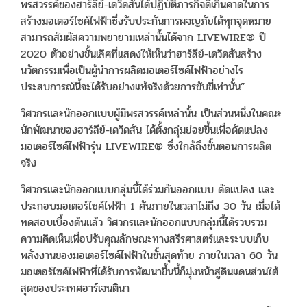
พรสวรรค์ของฮาร์ลีย์-เดวิดสันได้ปฏิบัติภารกิจดีเกินคาดในการ
สร้างมอเตอร์ไซค์ไฟฟ้าซึ่งรับประกันการผจญภัยได้ทุกจุดหมาย
สามารถสัมผัสความพยายามเหล่านั้นได้จาก LIVEWIRE® ปี
2020 ตัวอย่างชั้นเลิศที่แสดงให้เห็นว่าฮาร์ลีย์-เดวิดสันสร้าง
นวัตกรรมเพื่อเป็นผู้นำการผลิตมอเตอร์ไซค์ไฟฟ้าอย่างไร
ประสบการณ์นี้จะได้รับอย่างแท้จริงด้วยการขับขี่เท่านั้น”
วิศวกรและนักออกแบบผู้มีพรสวรรค์เหล่านั้น เป็นส่วนหนึ่งในคณะ
นักพัฒนาของฮาร์ลีย์-เดวิดสัน ได้ตั้งกลุ่มย่อยขึ้นเพื่อดัดแปลง
มอเตอร์ไซค์ไฟฟ้ารุ่น LIVEWIRE® ซึ่งใกล้ถึงขั้นตอนการผลิต
จริง
วิศวกรและนักออกแบบกลุ่มนี้ได้ร่วมกันออกแบบ ดัดแปลง และ
ประกอบมอเตอร์ไซค์ไฟฟ้า 1 คันภายในเวลาไม่ถึง 30 วัน เมื่อได้
ทดสอบเบื้องต้นแล้ว วิศวกรและนักออกแบบกลุ่มนี้ได้รวบรวม
ความคิดเห็นเพื่อปรับคุณลักษณะทางสรีรศาสตร์และระบบเก็บ
พลังงานของมอเตอร์ไซค์ไฟฟ้าในขั้นสุดท้าย ภายในเวลา 60 วัน
มอเตอร์ไซค์ไฟฟ้าที่ได้รับการพัฒนาขึ้นนี้ก็มุ่งหน้าสู่ดินแดนส่วนใต้
สุดของประเทศอาร์เจนตินา