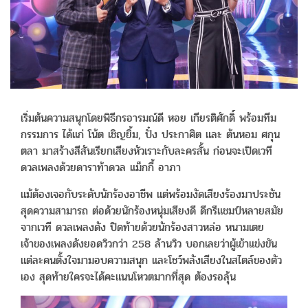
เริ่มต้นความสนุกโดยพิธีกรอารมณ์ดี หอย เกียรติศักดิ์ พร้อมทีม
กรรมการ ได้แก่ โน้ต เชิญยิ้ม, ปั๋ง ประกาศิต และ ต้นหอม ศกุน
ตลา มาสร้างสีสันเรียกเสียงหัวเราะกับละครสั้น ก่อนจะเปิดเวที
ดวลเพลงด้วยดาราท้าดวล แม็กกี้ อาภา
แม้ต้องเจอกับระดับนักร้องอาชีพ แต่พร้อมงัดเสียงร้องมาประชัน
สุดความสามารถ ต่อด้วยนักร้องหนุ่มเสียงดี ดีกรีแชมป์หลายสมัย
จากเวที ดวลเพลงดัง ปิดท้ายด้วยนักร้องสาวหล่อ หนามเตย
เจ้าของเพลงดังยอดวิวกว่า 258 ล้านวิว บอกเลยว่าผู้เข้าแข่งขัน
แต่ละคนตั้งใจมามอบความสนุก และโชว์พลังเสียงในสไตล์ของตัว
เอง สุดท้ายใครจะได้คะแนนโหวตมากที่สุด ต้องรอลุ้น