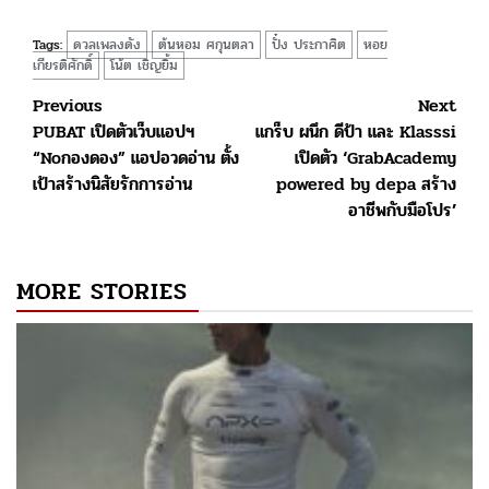
ดวลเพลงดัง
ต้นหอม ศกุนตลา
ปั๋ง ประกาศิต
หอย
Tags:
เกียรติศักดิ์
โน้ต เชิญยิ้ม
Post
Previous
Next
PUBAT เปิดตัวเว็บแอปฯ
แกร็บ ผนึก ดีป้า และ Klasssi
navigation
“Noกองดอง” แอปอวดอ่าน ตั้ง
เปิดตัว ‘GrabAcademy
เป้าสร้างนิสัยรักการอ่าน
powered by depa สร้าง
อาชีพกับมือโปร’
MORE STORIES