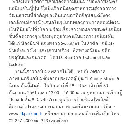
พร้อมนิทรรศการเล่าเรื่องความเป็นมาของภาพยนตร์
แอนิเมชั่นญี่ปุ่น ซึ่งเป็นอีกหนึ่งอุตสาหกรรมส่งออกทาง
วัฒนธรรมที่สำคัญของดินแดนอาทิตย์อุทัย แต่ยังคง
เอกลักษณ์การนำเสนอในรูปแบบของภาพวาดสองมิติจน
เป็นที่นิยมไปทั่วโลก พร้อมเรื่องราวของภาพยนตร์แอนิเม
ชั่นชื่อดังต่างๆ พร้อมพูดคุยกับคนในแวดวงแอนิเมชั่น
ได้แก่ น้องมินท์ น้องพราว Sweat161 ในหัวข้อ “อมิเมะ
มัน(ส์)อย่างไง และเสวนาเรื่อง “ทิศทางอนิเมะ อดีต
ปัจจุบันและอนาคต” โดย DJ Buu จาก J-Channel และ
Luckpim
งานนี้สาวกอนิเมะพลาดไม่ได้ …พบกับเทศกาล
ภาพยนตร์แอนิเมชั่นจากประเทศญี่ปุ่น “J-Anime Movie อ
นิเมะ-อันนี้มันส์” ในวันเสาร์ที่ 29 – วันอาทิตย์ที่ 30
กันยายน 2561 เวลา 13.00 – 16.00 น. ณ อุทยานการเรียนรู้
TK park ชั้น 8 Dazzle Zone ศูนย์การค้าเซ็นทรัลเวิลด์
ติดตามโปรแกรมการฉายภาพยนตร์และเสวนา ได้จาก
www.
tkpark.or.th
หรือสอบถามรายละเอียดเพิ่มเติม โทร.
02-257-4300 ต่อ 223 (คุณต้อง)