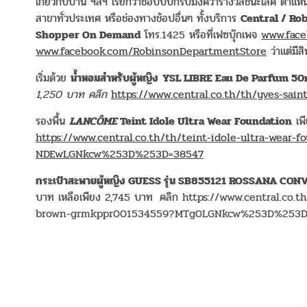
เกี่ยวกับบ้าน ฯลฯ เรียกว่าช้อปปั๊บก็รับมงคว้ารางวัลชนะเลิศ ตำแห
สาขาทั่วประเทศ หรือช่องทางช้อปอื่นๆ ทั้งบริการ
Central / Ro
Shopper On Demand
โทร.1425 หรือที่เฟซบุ๊กเพจ
www.face
www.facebook.com/RobinsonDepartmentStore
ว่าแต่มี
เริ่มด้วย
น้ำหอมสำหรับผู้หญิง
YSL LIBRE Eau De Parfum 50
1,250 บาท คลิก
https://www.central.co.th/th/yves-sai
รองพื้น
LANCÔME
Teint Idole Ultra Wear Foundation
เพ
https://www.central.co.th/th/teint-idole-ultra-wear
NDEwLGNkcw%253D%253D=38547
กระเป๋าสะพายผู้หญิง GUESS รุ่น SB855121 ROSSANA CON
บาท เหลือเพียง 2,745 บาท
คลิก https://www.central.co.
brown-grmkppr001534559?MTg0LGNkcw%253D%253D