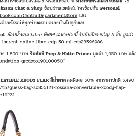
น่งสมาร์ทช้อปเปอร์ได้เลย พร้อมให้ช้อป ที่
ห้างเซ็นทรัลและโรบินสัน
75
binson Chat & Shop
ช้อปผ่านแชตไลน์, โทรช้อปกับ
Personal
book.com/CentralDepartmentStore
และ
สินค้าอะไรรอให้ทุกท่านครอบครองบ้างไปดูกันเลย
ml
.
ช้อปน้ำหอม
Libre พิเศษ! เฉพาะช่วงนี้ รับทันทีของขวัญ 6 ชิ้น มูลค่า
nt-laurent-online-libre-edp-50-ml-cds23596986
ียง 1,890 บาท
รับทันที
Prep & Matte Primer
มูลค่า 1,650 บาท คลิ
-foundation-grcdsco190100050?
VERTIBLE XBODY FLAP, สีน้ำตาล
ลดพิเศษ 50% จากราคาปกติ 5,490
th/th/guess-bag-sb855121-rossana-convertible-xbody-flap-
=16231