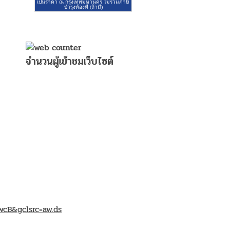
จำนวนผู้เข้าชมเว็บไซต์
B&gclsrc=aw.ds