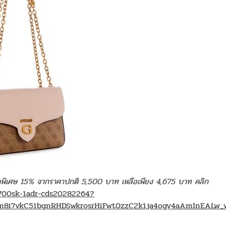
พิเศษ 15% จากราคาปกติ 5,500 บาท เหลือเพียง 4,675 บาท คลิก
a-700sk-1adr-cds20282264?
8i7vkC51bgnRHDSwkrosrHiFwt0zzC2k1ja4ogv4aAmInEALw_wc