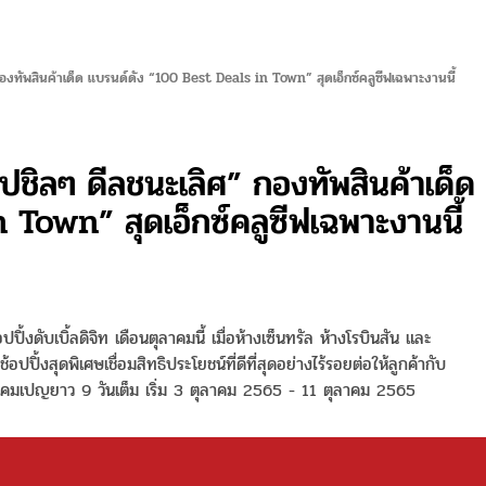
องทัพสินค้าเด็ด แบรนด์ดัง “100 Best Deals in Town” สุดเอ็กซ์คลูซีฟเฉพาะงานนี้
ปชิลๆ ดีลชนะเลิศ” กองทัพสินค้าเด็ด
Town” สุดเอ็กซ์คลูซีฟเฉพาะงานนี้
อปปิ้งดับเบิ้ลดิจิท เดือนตุลาคมนี้ เมื่อห้างเซ็นทรัล ห้างโรบินสัน และ
้งสุดพิเศษเชื่อมสิทธิประโยชน์ที่ดีที่สุดอย่างไร้รอยต่อให้ลูกค้ากับ
จัดแคมเปญยาว 9 วันเต็ม เริ่ม 3 ตุลาคม 2565 - 11 ตุลาคม 2565