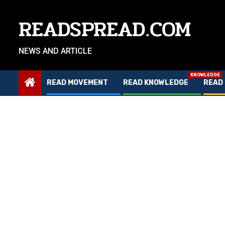
Skip
to
READSPREAD.COM
content
NEWS AND ARTICLE
KNOWLEDGE
READ MOVEMENT
READ KNOWLEDGE
READ