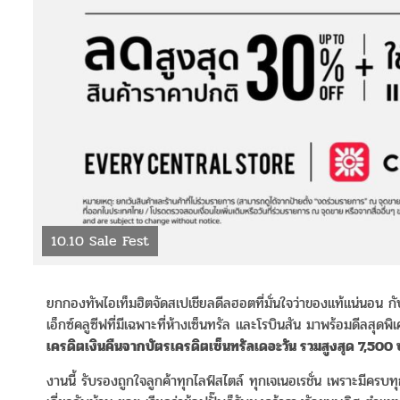
10.10 Sale Fest
ยกกองทัพไอเท็มฮิตจัดสเปเชียลดีลฮอตที่มั่นใจว่าของแท้แน่นอน ก
เอ็กซ์คลูซีฟที่มีเฉพาะที่ห้างเซ็นทรัล และโรบินสัน มาพร้อมดีลสุดพิ
เครดิตเงินคืนจากบัตรเครดิตเซ็นทรัลเดอะวัน รวมสูงสุด 7,500
งานนี้ รับรองถูกใจลูกค้าทุกไลฟ์สไตล์ ทุกเจเนอเรชั่น เพราะมีครบทุกห