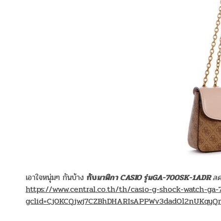
เอาใจหนุ่มๆ กันบ้าง
กับ
นาฬิกา
CASIO รุ่นGA-700SK-1ADR
ลด
https://www.central.co.th/th/casio-g-shock-watch-g
gclid=Cj0KCQjwj7CZBhDHARIsAPPWv3dadOl2nUKqyQm