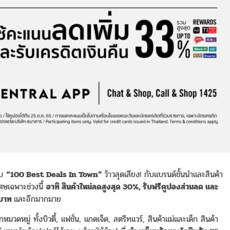
ับ
“100 Best Deals In Town”
ว้าวสุดเสียง! กับแบรนด์ชั้นนำและสินค้า
เศษเฉพาะช่วงนี้
อาทิ สินค้าใหม่ลดสูงสุด 30%, รับฟรีคูปองส่วนลด และ
 บาท
และอีกมากมาย
มวดหมู่ ทั้งบิวตี้, แฟชั่น, แกดเจ็ด, สตรีทแวร์, สินค้าแม่และเด็ก สินค้า