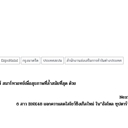
ExpoHalal
กรุงมาดริด
ประเทศสเปน
สำนักงานส่งเสริมการค้าในต่างประเทศ
 สมาร์ทวอทช์เพื่อสุขภาพที่ล้ำสมัยที่สุด ด้วย
Nex
6 สาว BNK48 แจกความสดใสโชว์ซิงเกิลใหม่ ใน“ฮัลโหล ซุปตาร์