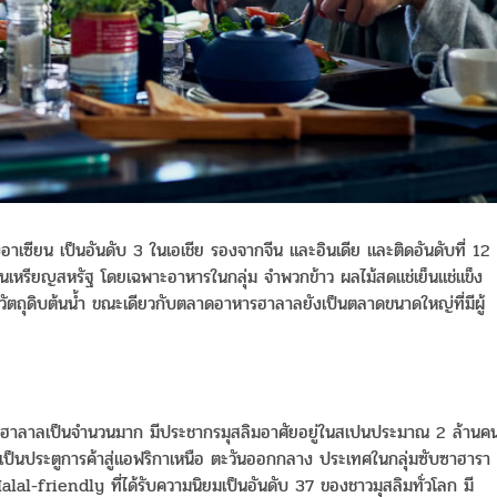
อาเซียน เป็นอันดับ 3 ในเอเชีย รองจากจีน และอินเดีย และติดอันดับที่ 12
เหรียญสหรัฐ โดยเฉพาะอาหารในกลุ่ม จำพวกข้าว ผลไม้สดแช่เย็นแช่แข็ง
ัตถุดิบต้นน้ำ ขณะเดียวกับตลาดอาหารฮาลาลยังเป็นตลาดขนาดใหญ่ที่มีผู้
ฑ์ฮาลาลเป็นจำนวนมาก มีประชากรมุสลิมอาศัยอยู่ในสเปนประมาณ 2 ล้านค
เป็นประตูการค้าสู่แอฟริกาเหนือ ตะวันออกกลาง ประเทศในกลุ่มซับซาฮารา
al-friendly ที่ได้รับความนิยมเป็นอันดับ 37 ของชาวมุสลิมทั่วโลก มี