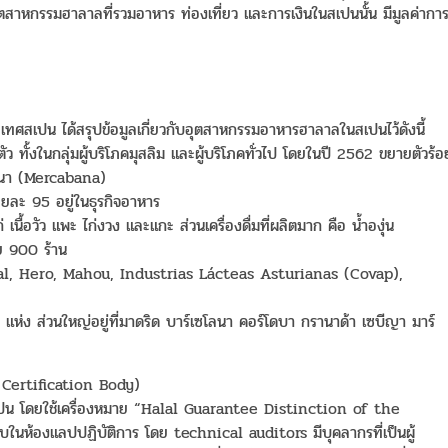
ตสาหกรรมฮาลาลที่รวมอาหาร ท่องเที่ยว และการเงินในสเปนนั้น มีมูลค่ากา
ทศสเปน ได้สรุปข้อมูลเกี่ยวกับอุตสาหกรรมอาหารฮาลาลในสเปนไว้ดังนี้
ัว ทั้งในกลุ่มผู้บริโภคมุสลิม และผู้บริโภคทั่วไป โดยในปี 2562 ขยายตัวร้อ
ลนา (Mercabana)
ยละ 95 อยู่ในธุรกิจอาหาร
ื้อวัว แพะ ไก่งวง และแกะ ส่วนเครื่องดื่มที่ผลิตมาก คือ น้ำองุ่น
ย 900 ร้าน
cual, Hero, Mahou, Industrias Lácteas Asturianas (Covap),
แห่ง ส่วนใหญ่อยู่ที่มาดริด บาร์เซโลนา คอร์โดบา กรานาด้า เซบีญา มาร์
 Certification Body)
เปน โดยใช้เครื่องหมาย “Halal Guarantee Distinction of the
องแลปปฏิบัติการ โดย technical auditors มีบุคลากรที่เป็นผู้