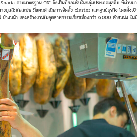
น Sharia ตามมาตรฐาน OIC จึงเป็นที่ยอมรับในกลุ่มประเทศมุสลิม ที่ผ่านมา
างมุสลิมในสเปน มีแผนดำเนินการจัดตั้ง cluster และศูนย์ธุรกิจ โดยตั้งเป้
ี ข้างหน้า และสร้างงานในอุตสาหกรรมเกี่ยวเนื่องกว่า 6,000 ตำแหน่ง ในป