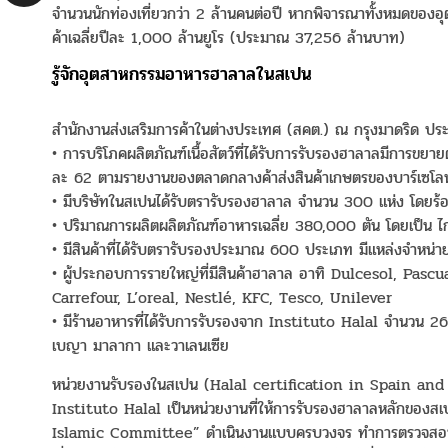
จำนวนนักท่องเที่ยวกว่า 2 ล้านคนต่อปี หากพิจารณาทั้งหมดของอุ
ค้าเฉลี่ยปีละ 1,000 ล้านยูโร (ประมาณ 37,256 ล้านบาท)
รู้จักอุตสาหกรรมอาหารฮาลาลในสเปน
สำนักงานส่งเสริมการค้าในต่างประเทศ (สคต.) ณ กรุงมาดริด ประเ
• การบริโภคผลิตภัณฑ์เนื้อสัตว์ที่ได้รับการรับรองฮาลาลมีการขยายต
ละ 62 ตามรายงานของตลาดกลางค้าส่งสินค้าเกษตรของบาร์เซโ
• มีบริษัทในสเปนได้รับตรารับรองฮาลาล จำนวน 300 แห่ง โดยร้อ
• ปริมาณการผลิตผลิตภัณฑ์อาหารเฉลี่ย 380,000 ตัน โดยเป็น ไก่ เน
• มีสินค้าที่ได้รับตรารับรองประมาณ 600 ประเภท มีแหล่งจำหน่า
• ผู้ประกอบการรายใหญ่ที่มีสินค้าฮาลาล อาทิ Dulcesol, Pas
Carrefour, L’oreal, Nestlé, KFC, Tesco, Unilever
• มีร้านอาหารที่ได้รับการรับรองจาก Instituto Halal จำนวน 26 
เบญา มาลากา และวาเลนเซีย
หน่วยงานรับรองในสเปน (Halal certification in Spain and
Instituto Halal เป็นหน่วยงานที่ให้การรับรองฮาลาลหลักของส
Islamic Committee” ดำเนินงานแบบครบวงจร ทำการตรวจสอบในห้