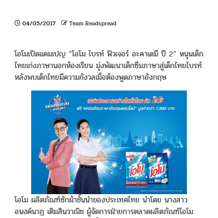
04/05/2017
Team Readspread
โอโมเปิดแคมเปญ “โอโม ไบรท์ ฟิวเจอร์ อะคาเดมี ปี 2” หนุนเด็ก
ไทยเก่งภาษานอกห้องเรียน มุ่งพัฒนาเด็กซึมภาษาสู่เด็กไทยไบรท์
หลังพบเด็กไทยมีความกังวลเมื่อต้องพูดภาษาอังกฤษ
โอโม ผลิตภัณฑ์ซักผ้าชั้นนำของประเทศไทย นำโดย นางสาว
อนงค์นาฏ เติมสินวาณิช ผู้จัดการฝ่ายการตลาดผลิตภัณฑ์โอโม