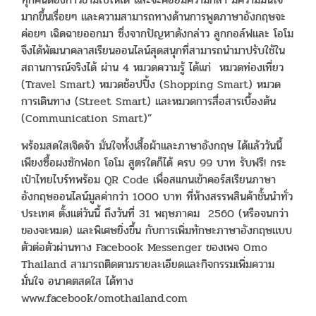
มากขึ้นเรื่อยๆ และความสามารถทางด้านการพูดภาษาอังกฤษจะ
ค่อยๆ เฉิดฉายออกมา ซึ่งจากปัญหาดังกล่าว ลูกกอล์ฟและ โอโม
จึงได้พัฒนาคลาสเรียนออนไลน์สุดสนุกที่สามารถนำมาปรับใช้ใน
สถานการณ์จริงได้ ผ่าน 4 หมวดความรู้ ได้แก่ หมวดท่องเที่ยว
(Travel Smart) หมวดช้อปปิ้ง (Shopping Smart) หมวด
การเดินทาง (Street Smart) และหมวดการสื่อสารเบื้องต้น
(Communication Smart)”
พร้อมสดใสเจิดจ้า มั่นใจทั้งเสื้อผ้าและภาษาอังกฤษ ได้แล้ววันนี้
เพียงซื้อผงซักฟอก โอโม สูตรใดก็ได้ ครบ 99 บาท รับฟรี! กระ
เป๋าไทยไบร์ทพร้อม QR Code เพื่อสแกนเข้าคอร์สเรียนภาษา
อังกฤษออนไลน์มูลค่ากว่า 1000 บาท ที่ห้างสรรพสินค้าชั้นนำทั่ว
ประเทศ ตั้งแต่วันนี้ ถึงวันที่ 31 พฤษภาคม 2560 (หรือจนกว่า
ของจะหมด) และพิเศษยิ่งขึ้น กับการเพิ่มทักษะภาษาอังกฤษแบบ
ตัวต่อตัวผ่านทาง Facebook Messenger ของเพจ Omo
Thailand สามารถติดตามรายละเอียดและกิจกรรมเพิ่มความ
มั่นใจ อนาคตสดใส ได้ทาง
www.facebook/omothailand.com