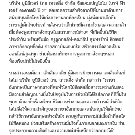
บริษัท ยูนิลีเวอร์ ไทย เทรดดิ้ง จำกัด จัดแคมเปญโอโม ไบรท์ ฟิว
เจอร์ อะคาเดมี ปี 2” ต่อยอดความสำเร็จจากปีที่ผ่านมาด้วยการ
สนับสนุนเด็กไทยให้เก่งภาษานอกห้องเรียน มุ่งพัฒนาเด็กซึม
ภาษาสู่เด็กไทยไบรท์ หลังพบว่าเด็กไทยมีความกังวลและความกลัว
เมื่อต้องพูดภาษาอังกฤษในสถานการณ์ต่างๆ ที่เกิดขึ้นในชีวิต
ประจำวัน พร้อมจับมือ ครูลูกกอล์ฟ-คณาธิป สุนทรรักษ์ ติวเตอร์
ภาษาอังกฤษชื่อดัง จากสถาบันแองกริซ สร้างสรรค์คลาสเรียน
ออนไลน์สุดสนุก ช่วยพัฒนาทักษะการพูดภาษาอังกฤษนอก
ห้องเรียนให้มั่นใจยิ่งขึ้น
นางสาวอนงค์นาฏ เติมสินวาณิช ผู้จัดการฝ่ายการตลาดผลิตภัณฑ์
โอโม บริษัท ยูนิลีเวอร์ ไทย เทรดดิ้ง จำกัด กล่าวว่า “ภาษา
อังกฤษเป็นภาษากลางที่คนทั่วโลกใช้ติดต่อสื่อสารระหว่างกันและ
มีความสำคัญอย่างยิ่งในปัจจุบันในการช่วยให้ได้รับโอกาสที่ดีขึ้นใน
ทุกๆ ด้าน ทั้งเรื่องเรียน ชีวิตการทำงานและความก้าวหน้าในชีวิต
โอโมจึงให้ความสำคัญของภาษาอังกฤษและสนับสนุนให้เด็กไทย
กล้าใช้ภาษาอังกฤษอย่างมั่นใจ ควบคู่กับการสวมใส่เสื้อผ้าที่สดใส
ไม่ซีดหมอง ช่วยเสริมสร้างความมั่นใจทั้งภายนอกและภายใน ช่วย
จุดประกายความเจิดจ้าและความสดใสที่เหนือกว่าออกมาได้”