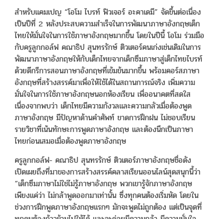
สำหรับแคมเปญ “โอโม ไบรท์ ฟิวเจอร์ อะคาเดมี” จัดขึ้นต่อเนื่อง
เป็นปีที่ 2 หลังประสบความสำเร็จในการพัฒนาภาษาอังกฤษเด็ก
ไทยให้มั่นใจในการใช้ภาษาอังกฤษมากขึ้น โดยในปีนี้ โอโม ร่วมมือ
กับครูลูกกอล์ฟ คณาธิป สุนทรรักษ์ ติวเตอร์คนเก่งเช่นเดิมในการ
พัฒนาภาษาอังกฤษให้กับเด็กไทยจากเด็กซึมภาษาสู่เด็กไทยไบรท์
ด้วยดีกรีการสอนภาษาอังกฤษที่เข้มข้นมากขึ้น พร้อมคอร์สภาษา
อังกฤษที่สร้างสรรค์มาเพื่อให้ใช้ได้ในสถานการณ์จริง เพิ่มความ
มั่นใจในการใช้ภาษาอังกฤษนอกห้องเรียน เพื่ออนาคตที่สดใส
เนื่องจากพบว่า เด็กไทยมีความกังวลและความกลัวเมื่อต้องพูด
ภาษาอังกฤษ มีปัญหาด้านคำศัพท์ ขาดการฝึกฝน ไม่ชอบเรียน
รายวิชาที่เน้นทักษะการพูดภาษาอังกฤษ และต้องนึกเป็นภาษา
ไทยก่อนเสมอเมื่อต้องพูดภาษาอังกฤษ
ครูลูกกอล์ฟ- คณาธิป สุนทรรักษ์ ติวเตอร์ภาษาอังกฤษชื่อดัง
เปิดเผยถึงที่มาของการสร้างสรรค์คลาสเรียนออนไลน์สุดสนุกนี้ว่า
“เด็กซึมภาษาไม่ใช่ไม่รู้ภาษาอังกฤษ พวกเขารู้จักภาษาอังกฤษ
เพียงแค่ว่า ไม่กล้าพูดออกมาเท่านั้น ซึ่งทุกคนต้องเริ่มหัด โดยใน
ช่วงการฝึกพูดภาษาอังกฤษแรกๆ มักจะพูดไม่ถูกต้อง แต่เป็นจุดที่
ทุกคนต้องก้าวข้ามไปให้ได้ และจะค่อยมีความกล้า มีความมั่นใจ