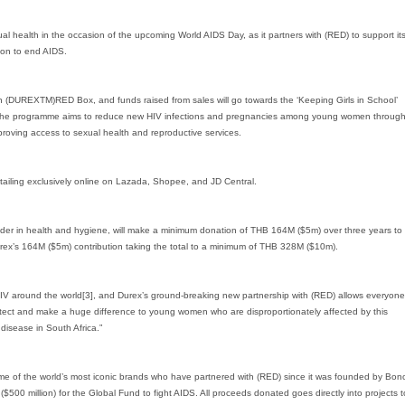
health in the occasion of the upcoming World AIDS Day, as it partners with (RED) to support it
ion to end AIDS.
on (DUREXTM)RED Box, and funds raised from sales will go towards the ‘Keeping Girls in School’
[2]. The programme aims to reduce new HIV infections and pregnancies among young women throug
proving access to sexual health and reproductive services.
tailing exclusively online on Lazada, Shopee, and JD Central.
ader in health and hygiene, will make a minimum donation of THB 164M ($5m) over three years to
rex’s 164M ($5m) contribution taking the total to a minimum of THB 328M ($10m).
h HIV around the world[3], and Durex’s ground-breaking new partnership with (RED) allows everyone
protect and make a huge difference to young women who are disproportionately affected by this
disease in South Africa.”
ome of the world’s most iconic brands who have partnered with (RED) since it was founded by Bon
00 million) for the Global Fund to fight AIDS. All proceeds donated goes directly into projects t