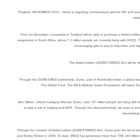
Thailand, NOVEMBER 2018 – Durex is reigniting conversations around HIV and sexual 
miss
From 1st December, consumers in Thailand will be able to purchase a limited editi
programme in South Africa, where 7.2 million people are currently living with HIV
encouraging girls to stay in education and im
The limited edition (DUREXTM)RED Box will be re
Through the (DUREX)RED partnership, Durex, part of Reckitt Benckiser, a global le
The Global Fund. The Bill & Melinda Gates Foundation will match Du
Ben Wilson, Global Category Director, Durex, said: “37 million people are living wit
to play a role in helping end AIDS. Through this vital partnership, we hope to 
devastating 
Through the creation of limited edition (DUREXTM)RED Box, Durex joins the list of s
and Bobby Shriver in 2006. To date, (RED) has generated more than THB 164 billion ($5