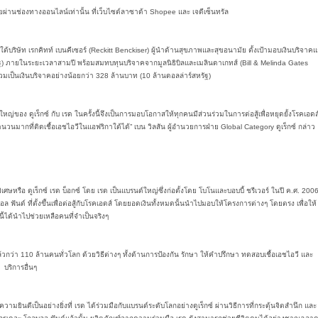
ำหน่ายผ่านช่องทางออนไลน์เท่านั้น ที่เว็บไซต์ลาซาด้า Shopee และ เจดีเซ็นทรัล
บริษัท เรกคิทท์ เบนคีเซอร์ (Reckitt Benckiser) ผู้นำด้านสุขภาพและสุขอนามัย ตั้งเป้ามอบเงินบริจาคแก
ัฐ) ภายในระยะเวลาสามปี พร้อมสมทบทุนบริจาคจากมูลนิธิบิลและเมลินดาเกทส์ (Bill & Melinda Gates
วมเป็นเงินบริจาคอย่างน้อยกว่า 328 ล้านบาท (10 ล้านดอลล่าร์สหรัฐ)
่งใหญ่ของ ดูเร็กซ์ กับ เรด ในครั้งนี้จึงเป็นการมอบโอกาสให้ทุกคนมีส่วนร่วมในการต่อสู้เพื่อหยุดยั้งโรคเอดส
นมากที่ติดเชื้อเอชไอวีในแอฟริกาใต้ได้” เบน วิลสัน ผู้อำนวยการฝ่าย Global Category ดูเร็กซ์ กล่าว
พิเศษหรือ ดูเร็กซ์ เรด บ็อกซ์ โดย เรด เป็นแบรนด์ใหญ่ซึ่งก่อตั้งโดย โบโนและบอบบี้ ชรีเวอร์ ในปี ค.ศ. 200
ฟันด์ ที่ตั้งขึ้นเพื่อต่อสู้กับโรคเอดส์ โดยยอดเงินทั้งหมดนั้นนำไปมอบให้โครงการต่างๆ โดยตรง เพื่อให้
คนี้ได้นำไปช่วยเหลือคนที่จำเป็นจริงๆ
ล้วกว่า 110 ล้านคนทั่วโลก ด้วยวิธีต่างๆ ทั้งด้านการป้องกัน รักษา ให้คำปรึกษา ทดสอบเชื้อเอชไอวี และ
บริการอื่นๆ
ความยินดีเป็นอย่างยิ่งที่ เรด ได้ร่วมมือกับแบรนด์ระดับโลกอย่างดูเร็กซ์ ผ่านวิธีการที่กระตุ้นจิตสำนึก และ