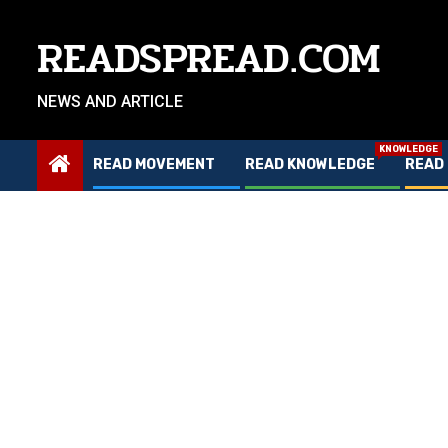
Skip
to
READSPREAD.COM
content
NEWS AND ARTICLE
KNOWLEDGE
READ MOVEMENT
READ KNOWLEDGE
READ