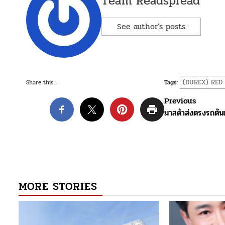
Team Readspread
See author's posts
(DUREX) RED
Share this...
Tags:
Post
Previous
มาสด้าส่งตรงรถต
navigation
MORE STORIES