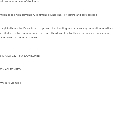
s those most in need of the funds.
llion people with prevention, treatment, counselling, HIV testing and care services.
 global brand like Durex in such a provocative, inspiring and creative way. In addition to millions
duct that saves lives in more ways than one. Thank you to all at Durex for bringing this important
and places all around the world.”
World AIDS Day – buy (DUREX)RED
REX #DUREXRED
 www.durex.com/red