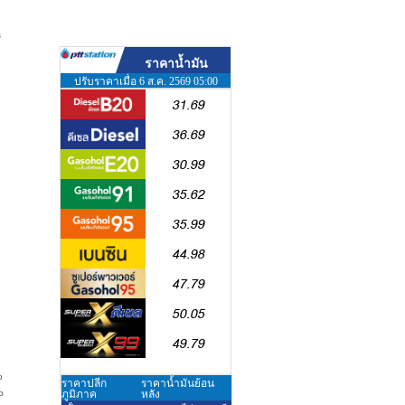
s
h
o
o