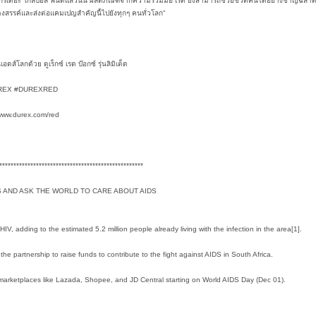
์กรเดอะ โกลบอล ฟันด์แล้วนั้น ผลิตภัณฑ์จากความร่วมมือ เรด ยังสามารถช่วยชีวิตคนได้อย่างชาญฉลา
ร้างสรรค์และส่งต่อแคมเปญสำคัญนี้ไปยังทุกๆ คนทั่วโลก”
ดส์โลกด้วย ดูเร็กซ์ เรด บ๊อกซ์ รุ่นลิมิเต็ด
REX #DUREXRED
 www.durex.com/red
***************************************************
S AND ASK THE WORLD TO CARE ABOUT AIDS
 adding to the estimated 5.2 million people already living with the infection in the area[1].
partnership to raise funds to contribute to the fight against AIDS in South Africa.
arketplaces like Lazada, Shopee, and JD Central starting on World AIDS Day (Dec 01).