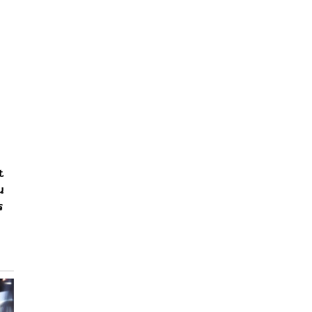
t
น
ร