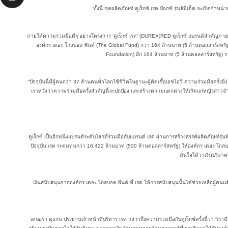
ทั้งนี้ ชุดผลิตภัณฑ์ ดูเร็กซ์ เรด บ๊อกซ์ รุ่นลิมิเต็ด จะเปิดจ
ภายใต้ความร่วมมือดีๆ อย่างโครงการ ‘ดูเร็กซ์ เรด’ (DUREX)RED ดูเร็กซ์ แบรนด์สำคัญภายใต้
องค์กร เดอะ โกลบอล ฟันด์ (The Global Fund) กว่า 164 ล้านบาท (5 ล้านดอลล่าร์สหร
Foundation) อีก 164 ล้านบาท (5 ล้านดอลล่าร์สหรัฐ) ร
“ปัจจุบันนี้มีผู้คนกว่า 37 ล้านคนทั่วโลกใช้ชีวิตในฐานะผู้ติดเชื้อเอชไอวี ความร่วมมือครั้งยิ
เราหวังว่าความร่วมมือครั้งสำคัญนี้จะปกป้อง และสร้างความแตกต่างให้เกิดแก่หญิงสาวจำนว
ดูเร็กซ์ เป็นอีกหนึ่งแบรนด์ระดับโลกที่ร่วมมือกับแบรนด์ เรด ผ่านการสร้างสรรค์ผลิตภัณฑ์รุ่น
ปัจจุบัน เรด ระดมทุนกว่า 16,422 ล้านบาท (500 ล้านดอลล่าร์สหรัฐ) ให้องค์กร เดอะ โกลบอล 
มั่นใจได้ว่าเงินบริจา
เงินสนับสนุนจากองค์กร เดอะ โกลบอล ฟันด์ ที่ เรด ให้การสนับสนุนนั้นได้ช่วยเหลือผู้คนแ
เดบอรา ดูแกน ประธานเจ้าหน้าที่บริหาร เรด กล่าวถึงความร่วมมือกับดูเร็กซ์ครั้งนี้ว่า “เรามี