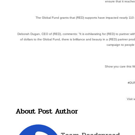
ensure that it reache
The Global Fund grants that (RED) supports have impacted nearly 110 mi
Deborah Dugan, CEO of (RED), comments: “It is exhilarating for (RED) to partner with a
of dollars to the Global Fund, there is brilliance and beauty in a (RED) partner pro
campaign to people 
Show you care this 
#DU
Visit
About Post Author