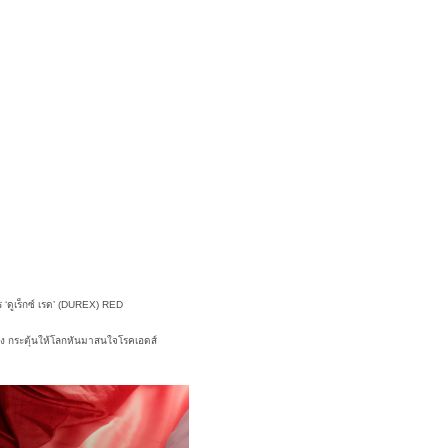
 ‘ดูเร็กซ์ เรด’ (DUREX) RED
ลัง กระตุ้นให้โลกหันมาสนใจโรคเอดส์