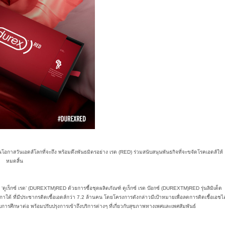
ในโอกาสวันเอดส์โลกที่จะถึง พร้อมดึงพันธมิตรอย่าง เรด (RED) ร่วมสนับสนุนพันธกิจที่จะขจัดโรคเอดส์ให้
หมดสิ้น
ดูเร็กซ์ เรด’ (DUREXTM)RED ด้วยการซื้อชุดผลิตภัณฑ์ ดูเร็กซ์ เรด บ๊อกซ์ (DUREXTM)RED รุ่นลิมิเต็ด
ิกาใต้ ที่มีประชากรติดเชื้อเอดส์กว่า 7.2 ล้านคน โดยโครงการดังกล่าวมีเป้าหมายเพื่อลดการติดเชื้อเอชไ
การศึกษาต่อ พร้อมปรับปรุงการเข้าถึงบริการต่างๆ ที่เกี่ยวกับสุขภาพทางเพศและเพศสัมพันธ์