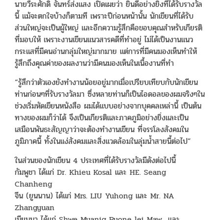
นายวีระศักดิ์ จันทร์ส่งแสง เปิดเผยว่า ยินดีอย่างยิ่งที่ได้รับรางวัล
นี้ แม้จะตกใจบ้างก็ตามที เพราะปีก่อนหน้านั้น นักเขียนที่ได้รับ
ส่วนใหญ่จะเป็นผู้ใหญ่ และอีกความรู้สึกคือขอบคุณสำหรับเกียรติ
ที่มอบให้ เพราะงานเขียนแนวสารคดีที่ทำอยู่ ไม่ได้เป็นงานแนว
กระแสที่มีคนอ่านกลุ่มใหญ่มากมาย แต่การที่มีคนมองเห็นทำให้
รู้สึกถึงคุณค่าของผลงานว่ามีคนมองเห็นในเนื้องานที่ทำ
“รู้สึกว่าตัวเองยังทำงานน้อยอยู่มากเมื่อเปรียบเทียบกับนักเขียน
ท่านก่อนๆที่รับรางวัลมา ซึ่งหลายท่านก็เป็นไอดอลของผมจริงๆใน
ช่วงเริ่มหัดเขียนหนังสือ ผมได้แบบอย่างจากบุคคลเหล่านี้ เป็นต้น
ทางของผมก็ว่าได้ จึงเป็นเกียรติและภาคภูมิอย่างยิ่งและเป็น
เสมือนพันธะสัญญาว่าจะต้องทำงานเขียน ที่จรรโลงสังคมใน
ภูมิภาคนี้ ทั้งในแง่สังคมและสิ่งแวดล้อมในลุ่มน้ำสายนี้ต่อไป”
ในส่วนของนักเขียน 4 ประเทศที่ได้รับรางวัลมีดังต่อไปนี้
กัมพูชา ได้แก่ Dr. Khieu Kosal และ HE. Seang
Chanheng
จีน (ยูนนาน) ได้แก่ Mrs. LIU Yuhong และ Mr. NA
Zhangyuan
เมียนมา ได้แก่ Shwe Myanig Pyone lei Maw และ