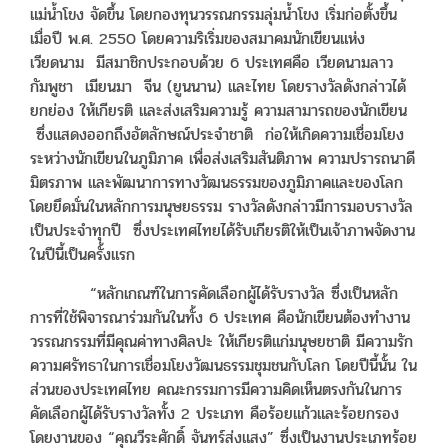
แม่น้ำโขง จัดขึ้น โดยกองทุนวรรณกรรมลุ่มน้ำโขง เริ่มก่อตั้งขึ้น
เมื่อปี พ.ศ. 2550 โดยความริเริ่มของสมาคมนักเขียนแห่ง
เวียดนาม มีสมาชิกประกอบด้วย 6 ประเทศคือ เวียดนามลาว
กัมพูชา เมียนมา จีน (ยูนนาน) และไทย โดยรางวัลดังกล่าวได้
ยกย่อง ให้เกียรติ และส่งเสริมความรู้ ความสามารถของนักเขียน
ซึ่งแสดงออกถึงอัตลักษณ์ประจำชาติ ก่อให้เกิดความเชื่อมโยง
ระหว่างนักเขียนในภูมิภาค เพื่อส่งเสริมสันติภาพ ความปรารถนาดี
มิตรภาพ และพัฒนาการทางวัฒนธรรมของภูมิภาคและของโลก
โดยยึดมั่นในหลักการมนุษยธรรม รางวัลดังกล่าวมีการมอบรางวัล
เป็นประจำทุกปี ซึ่งประเทศไทยได้รับเกียรติให้เป็นเจ้าภาพจัดงาน
ในปีนี้เป็นครั้งแรก
“หลักเกณฑ์ในการคัดเลือกผู้ได้รับรางวัล ซึ่งเป็นหลัก
การที่ใช้พิจารณาร่วมกันในทั้ง 6 ประเทศ คือนักเขียนต้องทำงาน
วรรณกรรมที่มีคุณค่าทางศิลปะ ให้เกียรติแก่มนุษยชาติ มีความรัก
ความศรัทธาในการเชื่อมโยงวัฒนธรรมชุมชนกับโลก โดยปีนี้นั้น ใน
ส่วนของประเทศไทย คณะกรรมการมีความคิดเห็นตรงกันในการ
คัดเลือกผู้ได้รับรางวัลทั้ง 2 ประเภท คือร้อยแก้วและร้อยกรอง
โดยงานของ “คุณวีระศักดิ์ จันทร์ส่งแสง” ซึ่งเป็นงานประเภทร้อย