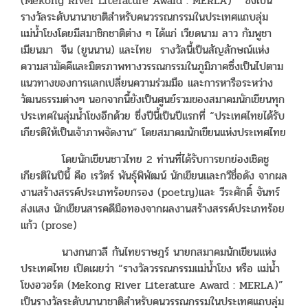
(Mekong River Literature Award : MERLA)” ซึ่งเป็น
รางวัลระดับนานาชาติสำหรับคนวรรณกรรมในประเทศแถบลุ่ม
แม่น้ำโขงโดยมีสมาชิกชาติต่าง ๆ ได้แก่ เวียดนาม ลาว กัมพูชา
เมียนมา จีน (ยูนนาน) และไทย รางวัลนี้เป็นสัญลักษณ์แห่ง
ความสามัคคีและมิตรภาพทางวรรณกรรมในภูมิภาคซึ่งเป็นไปตาม
แนวทางของการแลกเปลี่ยนความร่วมมือ และการหารือระหว่าง
วัฒนธรรมต่างๆ นอกจากนี้ยังเป็นศูนย์รวมของสมาคมนักเขียนทุก
ประเทศในลุ่มน้ำโขงอีกด้วย ซึ่งปีนี้เป็นปีแรกที่ “ประเทศไทยได้รับ
เกียรติให้เป็นเจ้าภาพจัดงาน” โดยสมาคมนักเขียนแห่งประเทศไทย
โดยนักเขียนชาวไทย 2 ท่านที่ได้รับการยกย่องเชิดชู
เกียรติในปีนี้ คือ เรวัตร์ พันธุ์พิพัฒน์ นักเขียนและกวีชื่อดัง จากผล
งานสร้างสรรค์ประเภทร้อยกรอง (poetry)และ วีระศักดิ์ จันทร์
ส่งแสง นักเขียนสารคดีมือทองจากผลงานสร้างสรรค์ประเภทร้อย
แก้ว (prose)
นางกนกวลี กันไทยราษฎร์ นายกสมาคมนักเขียนแห่ง
ประเทศไทย เปิดเผยว่า “รางวัลวรรณกรรมแม่น้ำโขง หรือ แม่น้ำ
โขงอวอร์ด (Mekong River Literature Award : MERLA)”
เป็นรางวัลระดับนานาชาติสำหรับคนวรรณกรรมในประเทศแถบลุ่ม