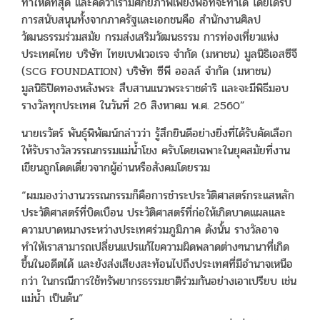
ทำให้ดีที่สุด และคิดว่าเรามีศักยภาพเพียงพอที่จะทำได้ โดยได้รับ
การสนับสนุนทั้งจากภาครัฐและเอกชนคือ สำนักงานศิลป
วัฒนธรรมร่วมสมัย กรมส่งเสริมวัฒนธรรม การท่องเที่ยวแห่ง
ประเทศไทย บริษัท ไทยเบฟเวอเรจ จำกัด (มหาชน) มูลนิธิเอสซีจี
(SCG FOUNDATION) บริษัท ซีพี ออลล์ จำกัด (มหาชน)
มูลนิธิปิดทองหลังพระ สืบสานแนวพระราชดำริ และจะมีพิธีมอบ
รางวัลทุกประเทศ ในวันที่ 26 สิงหาคม พ.ศ. 2560”
นายเรวัตร์ พันธุ์พิพัฒน์กล่าวว่า รู้สึกยินดีอย่างยิ่งที่ได้รับคัดเลือก
ให้รับรางวัลวรรณกรรมแม่น้ำโขง ครับโดยเฉพาะในยุคสมัยที่งาน
เขียนถูกโดดเดี่ยวจากผู้อ่านหรือสังคมโดยรวม
“ผมมองว่างานวรรณกรรมก็คือการชำระประวัติศาสตร์กระแสหลัก
ประวัติศาสตร์ที่บิดเบือน ประวัติศาสตร์ที่ก่อให้เกิดบาดแผลและ
ความบาดหมางระหว่างประเทศร่วมภูมิภาค ดังนั้น รางวัลอาจ
ทำให้เราสามารถเปลี่ยนแปรแก้ไขความผิดพลาดต่างๆนานาที่เกิด
ขึ้นในอดีตได้ และยังส่งเสียงสะท้อนไปถึงประเทศที่มีอำนาจเหนือ
กว่า ในกรณีการใช้ทรัพยากรธรรมชาติร่วมกันอย่างเอาเปรียบ เช่น
แม่น้ำ เป็นต้น”