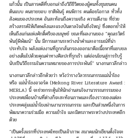
แก้วนั้น เป็นสารคดีที่บอกเล่าถึงวิถีชีวิตของผู้คนทั้งชุมชนคน
ต้นแบบ คนชายขอบ ชาติพันธุ์ คนพิการ คนด้อยโอกาส ทั่วทั้ง
สังคมของประเทศ อันสะท้อนถึงความจริง ความดีงาม ที่ช่วย
สร้างสรรค์ให้เกิดพลังและแรงบันดาลใจอันยิ่งใหญ่ ซึ่งตอกย้ำให้
เห็นถึงแก่นแห่งศักดิ์ศรีของมนุษย์ ขณะที่ผลงานของ “คุณเรวัตร์
พันธุ์พิพัฒน์” นั้น มีการผสานระหว่างน้ำคำและอารมณ์ที่น่า
ประทับใจ พลังแห่งงานที่ถูกกลั่นกรองออกมาคือเนื้อหาที่แยบยล
อย่างเต็มไปด้วยคุณค่าทางศิลปะที่รุกเร้า แต่อ่อนโยนสู่การรับรู้
นับเป็นวิถีธรรมในความหมายของการประพันธ์” นางกนกวลีกล่าว
นางกนกวลีกล่าวอีกด้วยว่า หวังว่ารางวัลวรรณกรรมแม่น้ำโขง
หรือ แม่น้ำโขงอวอร์ด (Mekong River Literature Award :
MERLA) นี้ จะช่วยกระตุ้นให้นักอ่านสนใจงานวรรณกรรมของ
ประเทศเพื่อนบ้านที่ต่างก็จะสะท้อนภาพและเรื่องราวของแต่ละ
ประเทศลุ่มแม่น้ำโขงผ่านงานวรรณกรรม และเป็นส่วนหนึ่งในการ
พัฒนาความร่วมมือ ความเข้าใจ และมิตรภาพระหว่างประเทศอีก
ด้วย
“เป็นครั้งแรกที่ประเทศไทยเป็นเจ้าภาพ สมาคมนักเขียนตั้งใจจะ