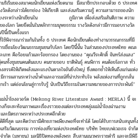
ดยความริเริ่มของสมาคมนักเขียนแห่งเวียดนาม มีสมาชิกประกอบด้วย 6 ประเทศ
ัลดังกล่าวได้ยกย่อง ให้เกียรติ และส่งเสริมความรู้ ความสามารถของนัก
ชื่อมโยงระหว่างนักเขียนใน ภูมิภาค เพื่อส่งเสริมสันติภาพ ความ
งโลก โดยยึดมั่นในหลักการมนุษยธรรม รางวัลดังกล่าวมีการมอบรางวัล
ีนี้เป็นครั้งแรก
ช้พิจารณาร่วมกันในทั้ง 6 ประเทศ คือนักเขียนต้องทำงานวรรณกรรมที่มี
การเชื่อมโยงวัฒนธรรมชุมชนกับโลก โดยปีนี้นั้น ในส่วนของประเทศไทย คณะ
ประเภท คือร้อยแก้วและร้อยกรอง โดยงานของ “คุณวีระศักดิ์ จันทร์ส่งแสง”
ของผู้คนทั้งชุมชนคนต้นแบบ คนชายขอบ ชาติพันธุ์ คนพิการ คนด้อยโอกาส ทั่ว
สรรค์ให้เกิดพลังและแรงบันดาลใจอันยิ่งใหญ่ ซึ่งตอกย้ำให้เห็นถึงแก่นแห่ง
้น มีการผสานระหว่างน้ำคำและอารมณ์ที่น่าประทับใจ พลังแห่งงานที่ถูกกลั่น
กเร้า แต่อ่อนโยนสู่การรับรู้ นับเป็นวิถีธรรมในความหมายของการประพันธ์”
ือ แม่น้ำโขงอวอร์ด (Mekong River Literature Award : MERLA) นี้ จะ
่างก็จะสะท้อนภาพและเรื่องราวของแต่ละประเทศลุ่มแม่น้ำโขงผ่านงาน
 และมิตรภาพระหว่างประเทศอีกด้วย
ดีที่สุด และคิดว่าเรามีศักยภาพเพียงพอที่จะทำได้ โดยได้รับการสนับสนุนทั้
สริมวัฒนธรรม การท่องเที่ยวแห่งประเทศไทย บริษัท ไทยเบฟเวอเรจ จำกั
จำกัด (มหาชน) มูลนิธิปิดทองหลังพระ สืบสานแนวพระราชดำริ และจะมีพิธี