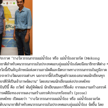
ศ “รางวัลวรรณกรรมแม่น้ำโขง หรือ แม่น้ำโขงอวอร์ด (Mekong
ชาติสำหรับคนวรรณกรรมในประเทศแถบลุ่มแม่น้ำโขงโดยมีสมาชิกชาติต่าง 
งวัลนี้เป็นสัญลักษณ์แห่งความสามัคคีและมิตรภาพทางวรรณกรรมในภูมิภาค
ระหว่างวัฒนธรรมต่างๆ นอกจากนี้ยังเป็นศูนย์รวมของสมาคมนักเขียนทุก
ับเกียรติให้เป็นเจ้าภาพจัดงาน” โดยสมาคมนักเขียนแห่งประเทศไทย
้ คือ เรวัตร์ พันธุ์พิพัฒน์ นักเขียนและกวีชื่อดัง จากผลงานสร้างสรรค์
นสารคดีมือทองจากผลงานสร้างสรรค์ประเภทร้อยแก้ว (prose)
 เปิดเผยว่า “รางวัลวรรณกรรมแม่น้ำโขง หรือ แม่น้ำโขงอวอร์ด
บนานาชาติสำหรับคนวรรณกรรมในประเทศแถบลุ่มแม่น้ำโขง จัดขึ้น โดย