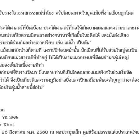
ลือกให้รับรางวัลวรรณกรรมแม่น้ำโขง ครับโดยเฉพาะในยุคสมัยที่งานเขียนถูกโดด
วัติศาสตร์ที่บิดเบือน ประวัติศาสตร์ที่ก่อให้เกิดบาดแผลและความบาดหมา
ยนแปรแก้ไขความผิดพลาดต่างๆนานาที่เกิดขึ้นในอดีตได้ และยังส่งเสียง
ชาติร่วมกันอย่างเอาเปรียบ เช่น แม่น้ำ เป็นต้น”
นี้ แม้จะตกใจบ้างก็ตามที เพราะปีก่อนหน้านั้น นักเขียนที่ได้รับส่วนใหญ่จะเป็น
านเขียนแนวสารคดีที่ทำอยู่ ไม่ได้เป็นงานแนวกระแสที่มีคนอ่านกลุ่มใหญ่
นมองเห็นในเนื้องานที่ทำ
านก่อนๆที่รับรางวัลมา ซึ่งหลายท่านก็เป็นไอดอลของผมจริงๆในช่วงเริ่มหัด
่าได้ จึงเป็นเกียรติและภาคภูมิอย่างยิ่งและเป็นเสมือนพันธะสัญญาว่าจะต้อ
้อมในลุ่มน้ำสายนี้ต่อไป”
uan
n Yu Swe
h Khoi
นที่ 26 สิงหาคม พ.ศ. 2560 ณ หอประชุมเล็ก ศูนย์วัฒนธรรมแห่งประเทศไท