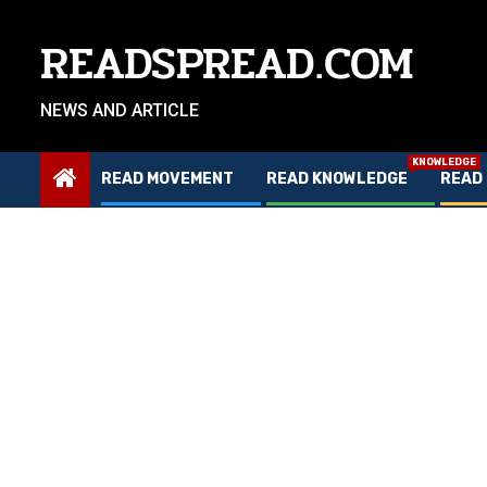
Skip
to
READSPREAD.COM
content
NEWS AND ARTICLE
KNOWLEDGE
READ MOVEMENT
READ KNOWLEDGE
READ