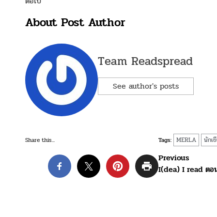
ต่อไป
About Post Author
Team Readspread
See author's posts
MERLA
นักเข
Share this...
Tags:
Post
Previous
I(dea) I read ต
navigation