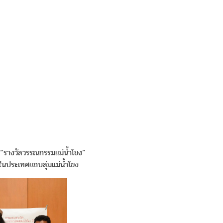
ว้า“รางวัลวรรณกรรมแม่น้ำโขง”
ในประเทศแถบลุ่มแม่น้ำโขง