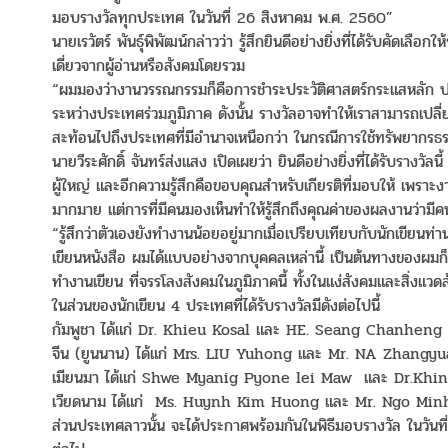
มอบรางวัลทุกประเทศ ในวันที่ 26 สิงหาคม พ.ศ. 2560”
นายเรวัตร์ พันธุ์พิพัฒน์กล่าวว่า รู้สึกยินดีอย่างยิ่งที่ได้รับคัดเ
เดี่ยวจากผู้อ่านหรือสังคมโดยรวม
“ผมมองว่างานวรรณกรรมก็คือการชำระประวัติศาสตร์กระแสหลัก ประ
ระหว่างประเทศร่วมภูมิภาค ดังนั้น รางวัลอาจทำให้เราสามารถเปลี่
สะท้อนไปถึงประเทศที่มีอำนาจเหนือกว่า ในกรณีการใช้ทรัพยากรธรรม
นายวีระศักดิ์ จันทร์ส่งแสง เปิดเผยว่า ยินดีอย่างยิ่งที่ได้รับรางวัล
ผู้ใหญ่ และอีกความรู้สึกคือขอบคุณสำหรับเกียรติที่มอบให้ เพราะง
มากมาย แต่การที่มีคนมองเห็นทำให้รู้สึกถึงคุณค่าของผลงานว่ามีค
“รู้สึกว่าตัวเองยังทำงานน้อยอยู่มากเมื่อเปรียบเทียบกับนักเขียนท่
เขียนหนังสือ ผมได้แบบอย่างจากบุคคลเหล่านี้ เป็นต้นทางของผมก็ว
ทำงานเขียน ที่จรรโลงสังคมในภูมิภาคนี้ ทั้งในแง่สังคมและสิ่งแวดล
ในส่วนของนักเขียน 4 ประเทศที่ได้รับรางวัลมีดังต่อไปนี้
กัมพูชา ได้แก่ Dr. Khieu Kosal และ HE. Seang Chanheng
จีน (ยูนนาน) ได้แก่ Mrs. LIU Yuhong และ Mr. NA Zhangy
เมียนมา ได้แก่ Shwe Myanig Pyone lei Maw และ Dr.Khi
เวียดนาม ได้แก่ Ms. Huynh Kim Huong และ Mr. Ngo Min
ส่วนประเทศลาวนั้น จะได้ประกาศพร้อมกันในพิธีมอบรางวัล ในวั