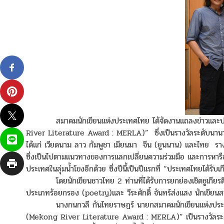
สมาคมนักเขียนแห่งประเทศไทย ได้จัดงานแถลงข่าวและประกา
River Literature Award : MERLA)” ซึ่งเป็นรางวัลระดับนานา
ได้แก่ เวียดนาม ลาว กัมพูชา เมียนมา จีน (ยูนนาน) และไทย รา
ซึ่งเป็นไปตามแนวทางของการแลกเปลี่ยนความร่วมมือ และการหารือ
ประเทศในลุ่มน้ำโขงอีกด้วย ซึ่งปีนี้เป็นปีแรกที่ “ประเทศไทยได้ร
โดยนักเขียนชาวไทย 2 ท่านที่ได้รับการยกย่องเชิดชูเกียรติในปีนี
ประเภทร้อยกรอง (poetry)และ วีระศักดิ์ จันทร์ส่งแสง นักเขีย
นางกนกวลี กันไทยราษฎร์ นายกสมาคมนักเขียนแห่งประเทศไทย
(Mekong River Literature Award : MERLA)” เป็นรางวัลระดั