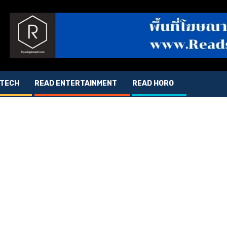
 TECH
READ ENTERTAINMENT
READ HORO