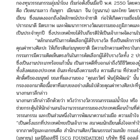
กองทุนวรรณกรรมลุ่มน้ำโขง เริ่มก่อตั้งขึ้นเมื่อปี พ.ศ. 2550 โ
คือ เวียดนามลาว กัมพูชา เมียนมา จีน (ยูนนาน) และไทย โดยรางว
เขียน ซึ่งแสดงออกถึงอัตลักษณ์ประจำชาติ ก่อให้เกิดความเ
ปรารถนาดี มิตรภาพ และพัฒนาการทางวัฒนธรรมของภูมิภาคและขอ
เป็นประจำทุกปี ซึ่งประเทศไทยได้รับเกียรติให้เป็นเจ้าภาพจัดงานในป
“หลักเกณฑ์ในการคัดเลือกผู้ได้รับรางวัล ซึ่งเป็นหลักการที่ใ
คุณค่าทางศิลปะ ให้เกียรติแก่มนุษยชาติ มีความรักความศรัทธาใน
กรรมการมีความคิดเห็นตรงกันในการคัดเลือกผู้ได้รับรางวัลทั้ง 2 
ซึ่งเป็นงานประเภทร้อยแก้วนั้น เป็นสารคดีที่บอกเล่าถึงวิถีชีวิต
ทั้งสังคมของประเทศ อันสะท้อนถึงความจริง ความดีงาม ที่ช่วยสร้าง
ศักดิ์ศรีของมนุษย์ ขณะที่ผลงานของ “คุณเรวัตร์ พันธุ์พิพัฒน์” นั
กรองออกมาคือเนื้อหาที่แยบยลอย่างเต็มไปด้วยคุณค่าทางศิลปะที่รุ
นางกนกวลีกล่าว
นางกนกวลีกล่าวอีกด้วยว่า หวังว่ารางวัลวรรณกรรมแม่น้ำโขง หร
ช่วยกระตุ้นให้นักอ่านสนใจงานวรรณกรรมของประเทศเพื่อนบ้านที่ต
วรรณกรรม และเป็นส่วนหนึ่งในการพัฒนาความร่วมมือ ความเข้าใจ
“เป็นครั้งแรกที่ประเทศไทยเป็นเจ้าภาพ สมาคมนักเขียนตั้งใจจะทำให้
จากภาครัฐและเอกชนคือ สำนักงานศิลปวัฒนธรรมร่วมสมัย กรมส่งเ
(มหาชน) มูลนิธิเอสซีจี (SCG FOUNDATION) บริษัท ซีพี ออลล์ 