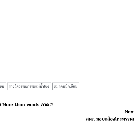
ียน
รางวัลวรรณกรรมแม่น้ำโขง
สมาคมนักเขียน
อน More than words ภาค 2
Nex
สดร. มอบกล้องโทรทรรศน