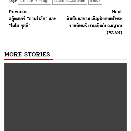
Ltimate Package
ฟิล์มกรองแสงรถยนต์
ลามิน่า
Tags:
Post
Previous
Next
สกู๊ตเตอร์ “อาพริเลีย” และ
มิวเซียมสยาม เชิญฟังดนตรีพระ
navigation
“โมโต กุซซี่”
ราชนิพนธ์ ยามเย็นกับวงญาณ
(YAAN)
MORE STORIES