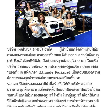
บริษัท เทคโนเซล (เฟรย์) จำกัด ผู้นำเข้าและจัดจำหน่ายฟิล์ม
กรองแสงรถยนต์และอาคารลามิน่าและฟิล์มกรองแสงกลุ่มพิเศษลู
มาร์ ซึ่งผลิตโดยซีพีฟิล์ม อิงค์ มาตรฐานไอเอสโอ 9001 ในเครือ
บริษัท อีสท์แมน เคมิคอล จากประเทศสหรัฐอเมริกา ประกาศส่ง
“แอลทิเมต แพ็คเกจ” (Ltimate Package) เพื่อตอบสนองความ
ต้องการของลูกค้ารถยนต์แบบครบวงจรเป็นครั้งแรก
นอกจากฟิล์มกรองแสงลามิน่าที่สร้างชื่อให้กับบริษัทมาอย่าง
ยาวนาน ลูกค้าสามารถเลือกติดตั้งฟิล์มปกป้องสีรถ ฟิล์มนิรภัยติด
รถยนต์ และฟิล์มกรองแสงลูมาร์ ไพร์ม ในกลุ่มลูมาร์ เลือกใช้งาน
ฟิล์มนิรภัยติดกระจกด้านนอกรถยนต์เบรย์ การบำรุงรักษารถยนต์
ให้เงางามกับผลิตภัณฑ์ไทรบอส รวมไปถึงการติดตั้งลำโพงปลั๊ก