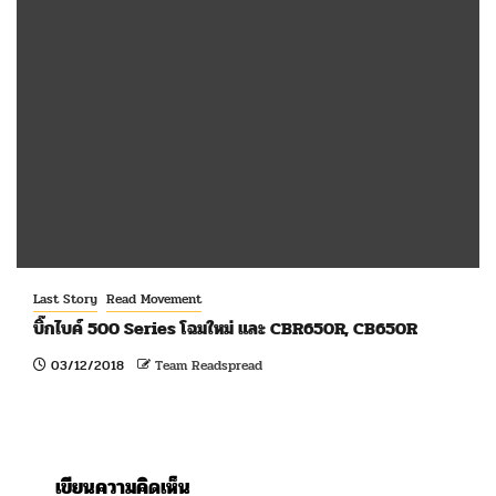
Last Story
Read Movement
บิ๊กไบค์ 500 Series โฉมใหม่ และ CBR650R, CB650R
03/12/2018
Team Readspread
เขียนความคิดเห็น