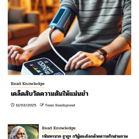
Read Knowledge
เคล็ดลับวัดความดันให้แม่นยำ
11/03/2025
Team Readspread
Read Knowledge
รพินทรนาถ ฐากูร กวีผู้มองโลกด้วยความรักผ่านภาพ