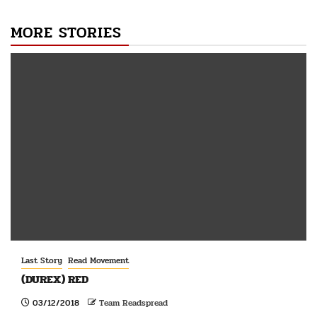
MORE STORIES
Last Story
Read Movement
(DUREX) RED
03/12/2018
Team Readspread