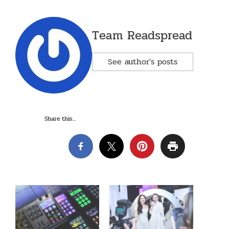
Team Readspread
See author's posts
Share this...