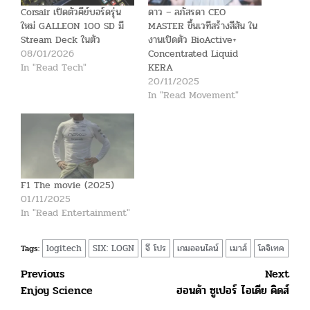
Corsair เปิดตัวคีย์บอร์ดรุ่น
ดาว – ลภัสรดา CEO
ใหม่ GALLEON 100 SD มี
MASTER ขึ้นเวทีสร้างสีสัน ใน
Stream Deck ในตัว
งานเปิดตัว BioActive+
08/01/2026
Concentrated Liquid
In "Read Tech"
KERA
20/11/2025
In "Read Movement"
F1 The movie (2025)
01/11/2025
In "Read Entertainment"
logitech
SIX: LOGN
จี โปร
เกมออนไลน์
เมาส์
โลจิเทค
Tags:
Post
Previous
Next
Enjoy Science
ฮอนด้า ซูเปอร์ ไอเดีย คิดส์
navigation