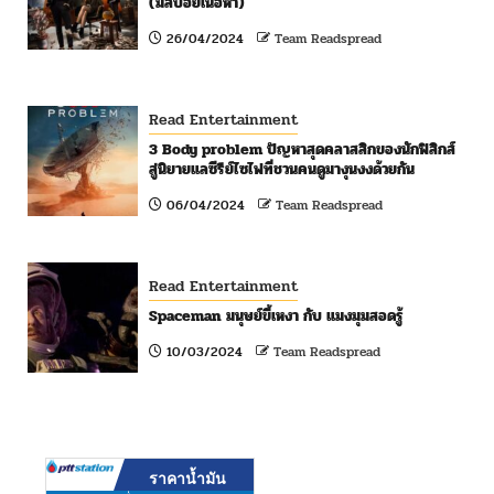
(มีสปอยเนื้อหา)
26/04/2024
Team Readspread
Read Entertainment
3 Body problem ปัญหาสุดคลาสสิกของนักฟิสิกส์
สู่นิยายแลซีรีย์ไซไฟที่ชวนคนดูมางุนงงด้วยกัน
06/04/2024
Team Readspread
Read Entertainment
Spaceman มนุษย์ขี้เหงา กับ แมงมุมสอดรู้
10/03/2024
Team Readspread