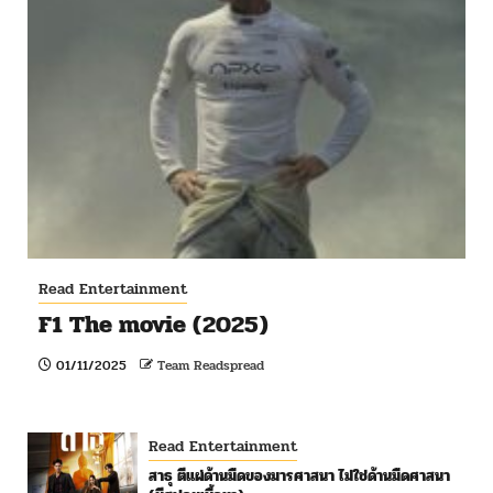
Read Entertainment
F1 The movie (2025)
01/11/2025
Team Readspread
Read Entertainment
สาธุ ตีแผ่ด้านมืดของมารศาสนา ไม่ใช่ด้านมืดศาสนา