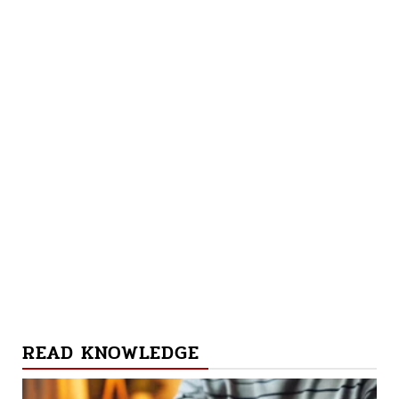
READ KNOWLEDGE