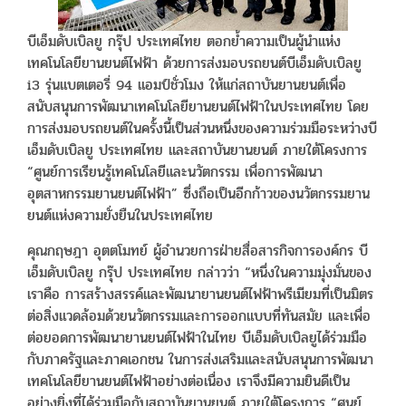
บีเอ็มดับเบิลยู กรุ๊ป ประเทศไทย ตอกย้ำความเป็นผู้นำแห่ง
เทคโนโลยียานยนต์ไฟฟ้า ด้วยการส่งมอบรถยนต์บีเอ็มดับเบิลยู
i3 รุ่นแบตเตอรี่ 94 แอมป์ชั่วโมง ให้แก่สถาบันยานยนต์เพื่อ
สนับสนุนการพัฒนาเทคโนโลยียานยนต์ไฟฟ้าในประเทศไทย โดย
การส่งมอบรถยนต์ในครั้งนี้เป็นส่วนหนึ่งของความร่วมมือระหว่างบี
เอ็มดับเบิลยู ประเทศไทย และสถาบันยานยนต์ ภายใต้โครงการ
“ศูนย์การเรียนรู้เทคโนโลยีและนวัตกรรม เพื่อการพัฒนา
อุตสาหกรรมยานยนต์ไฟฟ้า” ซึ่งถือเป็นอีกก้าวของนวัตกรรมยาน
ยนต์แห่งความยั่งยืนในประเทศไทย
คุณกฤษฎา อุตตโมทย์ ผู้อำนวยการฝ่ายสื่อสารกิจการองค์กร บี
เอ็มดับเบิลยู กรุ๊ป ประเทศไทย กล่าวว่า “หนึ่งในความมุ่งมั่นของ
เราคือ การสร้างสรรค์และพัฒนายานยนต์ไฟฟ้าพรีเมียมที่เป็นมิตร
ต่อสิ่งแวดล้อมด้วยนวัตกรรมและการออกแบบที่ทันสมัย และเพื่อ
ต่อยอดการพัฒนายานยนต์ไฟฟ้าในไทย บีเอ็มดับเบิลยูได้ร่วมมือ
กับภาครัฐและภาคเอกชน ในการส่งเสริมและสนับสนุนการพัฒนา
เทคโนโลยียานยนต์ไฟฟ้าอย่างต่อเนื่อง เราจึงมีความยินดีเป็น
อย่างยิ่งที่ได้ร่วมมือกับสถาบันยานยนต์ ภายใต้โครงการ “ศูนย์