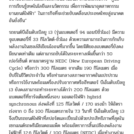
การเรียนรู้เทคโนโลยีและนวัตกรรม เพื่อการพัฒนาอุตสาหกรรม
ยานยนต์ไฟฟ้า” ในภารกิจที่จะช่วยขับเคลื่อนประเทศไทยสู่อนาคต
อันยั่งยืน”
รถยนต์บีเอ็มดับเบิลยู i3 (รุ่นแบตเตอรี่ 94 แอมป์ชั่วโมง) มีความ
จุแบตเตอรี่ที่ 33 กิโลวัตต์-ชั่วโมง ด้วยความสามารถในการกักเก็บ
พลังงานในเซลล์ลิเธียมไออนที่มากขึ้น โดยมิติของแบตเตอรี่ยังคง
มีขนาดเท่าเดิม แต่สามารถขับได้ในระยะทางเพิ่มขึ้นกว่า 50
เปอร์เซ็นต์ ตามมาตรฐาน NEDC (New European Driving
Cycle) หรือกว่า 300 กิโลเมตร จากเดิม 190 กิโลเมตร เมื่อ
ขับขี่ในชีวิตประจำวัน หรือท่ามกลางสภาพอากาศอันแปรปรวน
หรือการใช้งานพร้อมเครื่องปรับอากาศหรือฮีทเตอร์ บีเอ็มดับเบิลยู
i3 ยังคงสามารถทำระยะทางได้กว่า 200 กิโลเมตร ด้วย
แบตเตอรี่ที่ชาร์จเต็มหนึ่งรอบ มอเตอร์ไฟฟ้า hybrid
synchronous ส่งพลังที่ 125 กิโลวัตต์ / 170 แรงม้า ให้อัตรา
เร่งจาก 0 ถึง 100 กิโลเมตรภายใน 7.3 วินาที บีเอ็มดับเบิลยู i3
จึงเป็นรถยนต์ไฟฟ้าที่สปอร์ตและเปี่ยมไปด้วยประสิทธิภาพที่สุดใน
เซกเมนต์รถพรีเมียมคอมแพ็ค พร้อมอัตราการสิ้นเปลืองพลังงาน
ไฟฟ้าที่ 12.6 กิโลวัตต์ / 100 กิโลเมตร (NEDC) เมื่อทำงานร่วม