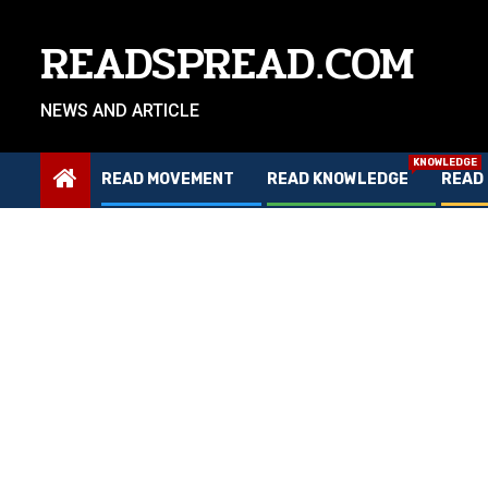
Skip
to
READSPREAD.COM
content
NEWS AND ARTICLE
KNOWLEDGE
READ MOVEMENT
READ KNOWLEDGE
READ