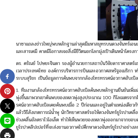
นาซาแถลงข่าวใหญ่พบหลักฐานล่าสุดมีมหาสมุทรบนดวงจันทร์เอนเซล
และสารเคมี คาดมีโอกาสเจอสิ่งมีชีวิตนอกโลกมุ่งเป้าเดินหน้าโครงก
ดร. ศรัณย์ โปษยะจินดา รองผู้อำนวยการสถาบันวิจัยดาราศาสตร์แห
เวลาประเทศไทย องค์การบริหารการบินและอวกาศสหรัฐอเมริกา หรื
ระบบสุริยะ เป็นข้อมูลการค้นพบจากกล้องโทรทรรศน์อวกาศฮับเบิล
1. ทีมงานกล้องโทรทรรศน์อวกาศฮับเบิลค้นพบหลักฐานยืนยันเพิ่มเต
พุ่งขึ้นมาพวกเขาค้นพบของเหลวพุ่งสูงประมาณ 100 กิโลเมตรจากผิว
รศน์อวกาศฮับเบิลเคยค้นพบเมื่อ 2 ปีก่อนและอยู่ในตำแหน่งเดียวก
แล้ววิธีสังเกตการณ์น้ำพุ นักวิทยาศาสตร์รอให้ดวงจันทร์ยูโรปาเ
ช่วงคลื่นอัลตราไวโอเล็ต ทำให้เห็นพวยของเหลวพุ่งออกมาจากขอบ
ยูโรปาคลิปเปอร์ที่จะส่งยานอวกาศไปศึกษาดวงจันทร์ยูโรปาอย่างล