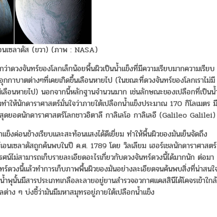
์เอนเซลาดัส (ขวา) (ภาพ : NASA)
ว่าดวงจันทร์ของโลกเล็กน้อยพื้นผิวเป็นน้ำแข็งที่มีความเรียบมากความเรียบ
ยอุกกาบาตต่างๆที่เคยเกิดขึ้นเลือนหายไป (ในขณะที่ดวงจันทร์ของโลกเราไม่มี
ไม่เลือนหายไป) นอกจากนี้หลักฐานจำนวนมาก เช่นลักษณะของเปลือกที่เป็นน้
ผิวทำให้นักดาราศาสตร์มั่นใจว่าภายใต้เปลือกน้ำแข็งประมาณ 170 กิโลเมตร ม
ยสุดยอดนักดาราศาสตร์โลกชาวอิตาลี กาลิเลโอ กาลิเลอี (Galileo Galilei)
ำแข็งค่อนข้างเรียบและสะท้อนแสงได้ดีเยี่ยม ทำให้พื้นผิวของมันเย็นจัดถึง
อนเซลาดัสถูกค้นพบในปี ค.ศ. 1789 โดย วิลเลียม เฮอร์เชลนักดาราศาสตร์
ศน์ไม่สามารถเก็บรายละเอียดอะไรเกี่ยวกับดวงจันทร์ดวงนี้ได้มากนัก ต่อมา
์ดวงนี้แล้วทำการเก็บภาพพื้นผิวของมันอย่างละเอียดจนค้นพบสิ่งที่น่าสนใ
วใต้น้ำพุนั้นมีสารประเภทเกลือละลายอยู่ยานสำรวจอวกาศแคสสินีได้โคจรเข้าใกล้
ต่าง ๆ บ่งชี้ว่ามันมีมหาสมุทรอยู่ภายใต้เปลือกน้ำแข็ง