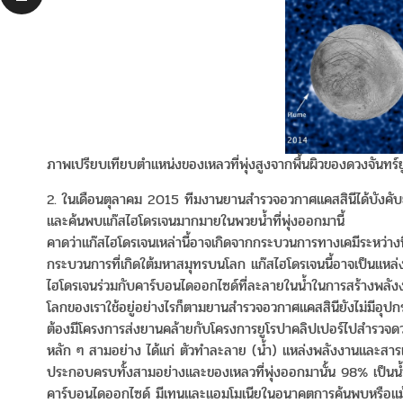
ภาพเปรียบเทียบตำแหน่งของเหลวที่พุ่งสูงจากพื้นผิวของดวงจันท
2. ในเดือนตุลาคม 2015 ทีมงานยานสำรวจอวกาศแคสสินีได้บังคับย
และค้นพบแก๊สไฮโดรเจนมากมายในพวยน้ำที่พุ่งออกมานี้
คาดว่าแก๊สไฮโดรเจนเหล่านี้อาจเกิดจากกระบวนการทางเคมีระหว่าง
กระบวนการที่เกิดใต้มหาสมุทรบนโลก แก๊สไฮโดรเจนนี้อาจเป็นแหล่งพล
ไฮโดรเจนร่วมกับคาร์บอนไดออกไซด์ที่ละลายในน้ำในการสร้างพลังงา
โลกของเราใช้อยู่อย่างไรก็ตามยานสำรวจอวกาศแคสสินียังไม่มีอุปกรณ์
ต้องมีโครงการส่งยานคล้ายกับโครงการยูโรปาคลิปเปอร์ไปสำรวจดวง
หลัก ๆ สามอย่าง ได้แก่ ตัวทำละลาย (น้ำ) แหล่งพลังงานและสารเคมี
ประกอบครบทั้งสามอย่างและของเหลวที่พุ่งออกมานั้น 98% เป็นน้ำ 
คาร์บอนไดออกไซด์ มีเทนและแอมโมเนียในอนาคตการค้นพบหรือแม้กร