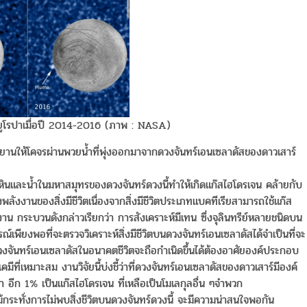
ร์ยูโรปาเมื่อปี 2014-2016 (ภาพ : NASA)
านให้โคจรผ่านพวยน้ำที่พุ่งออกมาจากดวงจันทร์เอนเซลาดัสของดาวเสาร์
หินและน้ำในมหาสมุทรของดวงจันทร์ดวงนี้ทำให้เกิดแก๊สไฮโดรเจน คล้ายกับ
ังงานของสิ่งมีชีวิตเนื่องจากสิ่งมีชีวิตประเภทแบคทีเรียสามารถใช้แก๊ส
น กระบวนดังกล่าวเรียกว่า การสังเคราะห์มีเทน ซึ่งจุลินทรีย์หลายชนิดบน
เพียงพอที่จะตรวจวิเคราะห์สิ่งมีชีวิตบนดวงจันทร์เอนเซลาดัสได้จำเป็นที่จะ
จันทร์เอนเซลาดัสในอนาคตชีวิตจะถือกำเนิดขึ้นได้ต้องอาศัยองค์ประกอบ
ที่เหมาะสม งานวิจัยนี้บ่งชี้ว่าที่ดวงจันทร์เอนเซลาดัสของดาวเสาร์มีองค์
อีก 1% เป็นแก๊สไฮโดรเจน ที่เหลือเป็นโมเลกุลอื่น ๆจำพวก
ะทั่งการไม่พบสิ่งชีวิตบนดวงจันทร์ดวงนี้ จะมีความน่าสนใจพอกัน