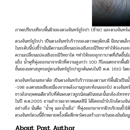
ภาพเปรียบเทียบพื้นผิวของดวงจันทร์ยูโรปา (ซ้าย) และดวงจันทร
ดวงจันทร์ยูโรปา เป็นดวงจันทร์บริวารของดาวพฤหัสบดี มีขนาดเล็กก
ในระดับนี้บ่งชี้ว่ามันมีความเปลี่ยนแปลงเชิงธรณีวิทยาทำให้ร่องรอ
ความเปลี่ยนแปลงเชิงธรณีวิทยาใด ๆทำให้รอยอุกกาบาตที่เกิดขึ้น
แข็ง น้ำพุที่พุ่งออกมาจากผิวที่ความสูงกว่า 100 กิโลเมตรจากพื้น
ชั้นของมหาสมุทรอยู่ดวงจันทร์ยูโรปาถูกค้นพบในปี ค.ศ. 1610 โด
ดวงจันทร์เอนเซลาดัส เป็นดวงจันทร์บริวารของดาวเสาร์พื้นผิวเป็นน้
−198 องศาเซลเซียสเนื่องจากพลังงานถูกสะท้อนออกไป ดวงจันทร์เ
ชาวอังกฤษคนเดียวกับที่ค้นพบดาวยูเรนัสแต่ในขณะนั้นกล้องโทรทรร
ในปี ค.ศ.2005 ยานสำรวจอวกาศแคสสินี ได้โคจรเข้าไปใกล้ดวงจันทร
อย่างยิ่ง นั่นคือ “น้ำพุ และน้ำแข็ง” ที่พุ่งออกมาจากผิวบริเวณขั้
ดวงจันทร์ดวงนี้อีกหลายครั้งเพื่อศึกษาโครงสร้างภายในของมันข้อมูล
About Post Author