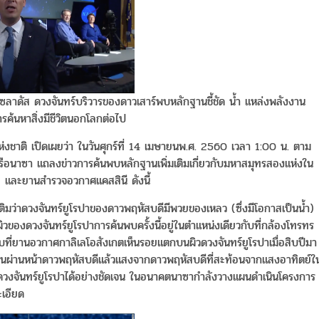
าดัส ดวงจันทร์บริวารของดาวเสาร์พบหลักฐานชี้ชัด น้ำ แหล่งพลังงาน
ารค้นหาสิ่งมีชีวิตนอกโลกต่อไป
่งชาติ เปิดเผยว่า ในวันศุกร์ที่ 14 เมษายนพ.ศ. 2560 เวลา 1:00 น. ตาม
อนาซา แถลงข่าวการค้นพบหลักฐานเพิ่มเติมเกี่ยวกับมหาสมุทรสองแห่งใน
 และยานสำรวจอวกาศแคสสินี ดังนี้
ิมว่าดวงจันทร์ยูโรปาของดาวพฤหัสบดีมีพวยของเหลว (ซึ่งมีโอกาสเป็นน้ำ)
ของดวงจันทร์ยูโรปาการค้นพบครั้งนี้อยู่ในตำแหน่งเดียวกับที่กล้องโทรทร
ับที่ยานอวกาศกาลิเลโอสังเกตเห็นรอยแตกบนผิวดวงจันทร์ยูโรปาเมื่อสิบปีมา
คลื่อนผ่านหน้าดาวพฤหัสบดีแล้วแสงจากดาวพฤหัสบดีที่สะท้อนจากแสงอาทิตย์ใ
ดวงจันทร์ยูโรปาได้อย่างชัดเจน ในอนาคตนาซากำลังวางแผนดำเนินโครงการ
ะเอียด