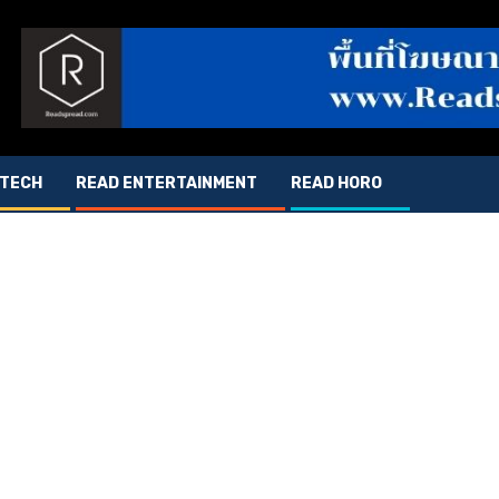
 TECH
READ ENTERTAINMENT
READ HORO