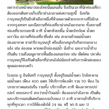
เพราะช่วงหน้าหนาวของไทยนั้นแสนสั้น จึงเป็นเวลาที่นักท่องเที่ยว
ต้องออกเดินทางเก็บเกี่ยวช่วงเวลาแห่งความสุขนี้ จังหวัด
กาญจนบุรีเป็นอีกตัวเลือกหนึ่งที่ห้ามพลาดด้วยระยะทางที่ไม่ไกล
จากกรุงเทพฯ และมีสถานที่ท่องเที่ยวน่าสนใจมากมาย ทั้งสถานที่
ท่องเที่ยวธรรมชาติ อาทิ น้ำตกห้วยขมิ้น น้ำตกไทรโยค น้ำตก
เอราวัณ สถานที่ท่องเที่ยวชื่อดัง เช่น สะพานข้ามแม่น้ำแคว
ช่องเขาขาด ซาฟารีกาญจนบุรี หรือเลือกสนุกกับกิจกรรมกลาง
แจ้ง เช่น ล่องแพ พายคะยักล่องแม่น้ำ นั่งช้าง และอาบน้ำช้าง
เป็นต้น รวมถึงเมนูอาหารพื้นเมืองแสนอร่อย เช่น เห็ดโคน ปลาคัง
กาญจนบุรีจึงเป็นตัวเลือกที่น่าสนใจไม่น้อยสำหรับการพักผ่อนของ
คุณและครอบครัว
โรงแรม ยู อินจันทรี กาญจนบุรี ตั้งอยู่ริมแม่น้ำแคว ใกล้สะพาน
แม่น้ำแคว เพียง 400 เมตร ให้บริการห้องพัก รวม 50 ห้อง ใน
บรรยากาศแสนร่มรื่น รวมทั้ง บริการอื่นๆ อาทิ ห้องอาหารเปป
เปอร์ เทอเรสบาร์ สระว่ายน้ำวิวแม่น้ำ ห้องออกกำลังกาย เป็นต้น
และบริการแสนพิเศษในแบบฉบับของ U อาทิ อาหารเช้าที่บริการ
ทุกที่ทุกเวลา การใช้ห้องพักได้ 24 ชม. ฟรี Wi-fi และ U