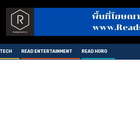
 TECH
READ ENTERTAINMENT
READ HORO