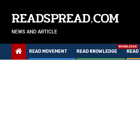
Skip
to
READSPREAD.COM
content
NEWS AND ARTICLE
KNOWLEDGE
READ MOVEMENT
READ KNOWLEDGE
READ