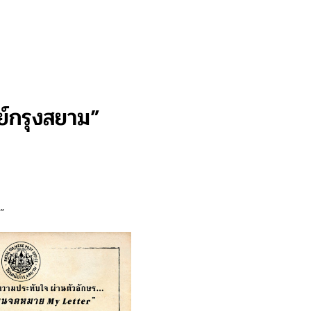
ย์กรุงสยาม”
ม”