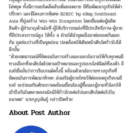
ไม่หยุด ทั้งมีการแชร์เคล็ดลับเพิ่มยอดขาย มีทีมพัฒนาธุรกิจให้คำ
ปรึกษา และมีโครงการพิเศษ B2B2C by eBay Southeast
Asia ที่มุ่งสร้าง Win-Win Ecosystem โดยเชื่อมต่อผู้ผลิต
สินค้า-ผู้ชำนาญด้านไอที-ผู้ให้บริการขนส่งที่มีประสิทธิภาพ-ผู้ขาย
ที่มีประสบการณ์สูง ให้ทั้ง 4 ฝ่ายได้นำจุดแข็งมาต่อยอดกันและ
กัน อุดช่องว่างที่เป็นจุดอ่อน ปลดล็อคให้เดินหน้าเติบโตก้าวไปได้
อีกขั้น
“ด้วยเจตนารมณ์ที่ชัดเจนในการสร้างและมอบโอกาสให้กับทุกคนมี
ทางเลือกที่จะเติบโตไปตามเป้าหมายและรูปแบบไลฟ์ไตล์ที่ลงตัว อี
เบย์เชื่อมั่นว่าการรีแบรนด์ครั้งนี้ พร้อมด้วยนโยบายทางธุรกิจที่
ชัดเจนในการพัฒนาทักษะ ส่งเสริมผู้ขายไทยให้ต่อยอดธุรกิจบนอี
เบย์ จะช่วยเสริมศักยภาพพร้อมเชื่อมโยงผู้ซื้อและผู้ขายทั่วโลกให้
เข้าถึงกันในตลาดออนไลน์ให้ก้าวไกลต่อไปและเติบโตต่อไปใน
อนาคต” นายบุญพันธุ์ กล่าวปิดท้าย
About Post Author