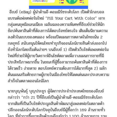
อีเบย์ (eBay) ผู้นำด้านอี-คอมเมิร์ซระดับโลก เปิดตัวโกลบอล
แบรนด์แฟลตฟอร์มใหม่ “Fill Your Cart With Color” เจาะ
กลุ่มคนยุคมิลเลนเนียล เฉลิมฉลองความพิเศษที่อีเบย์ช่วยให้นัก
ช้อปค้นหาสินค้าที่ต้องการได้ตอบโจทย์ตรงใจ เติมเต็มนิยามความ
ลงตัวในแบบของตนเอง พร้อมเปิดแผนการตลาดในไทยเน้น 2
กลยุทธ์ สนับสนุนให้คนไทยทำธุรกิจออนไลน์ขายสินค้าส่งออกไป
ยังทั่วโลกโดยเริ่มต้นง่ายๆ บนอีเบย์ 1) เปิดตัวเว็บไซต์แพลตฟอร์ม
ใหม่ที่ช่วยให้ผู้ขายวิเคราะห์อินไซต์ตลาดเพื่อวางแผนการขายที่มี
ประสิทธิภาพมากขึ้น ในขณะที่ผู้ซื้อสามารถค้นหาสินค้าที่ต้องการ
ได้รวดเร็ว ง่ายดาย ตอบโจทย์ความต้องการได้มากที่สุด 2) ผลัก
ดันแผนเสริมศักยภาพผู้ขายในเมืองไทยให้โดดเด่นและประสบความ
สำเร็จในตลาดออนไลน์โลก
นายบุญพันธุ์ บุญประยูร ผู้จัดการประจำประเทศไทยของอีเบย์
กล่าวว่า “กว่า 21 ปีที่อีเบย์เป็นผู้นำด้านอี-คอมเมิร์ซระดับโลก
จากเดิมที่เป็นเว็บไซต์ประมูลสินค้าพัฒนาสู่แพลตฟอร์มตลาดค้า
ปลีกออนไลน์ระดับโลกปัจจุบันอีเบย์มีผู้ซื้อกว่า 169 ล้านรายทั่ว
โลก ที่ทำการซื้อขายสินค้าบนอีเบย์กว่า 1,100 ล้านรายการ รวม