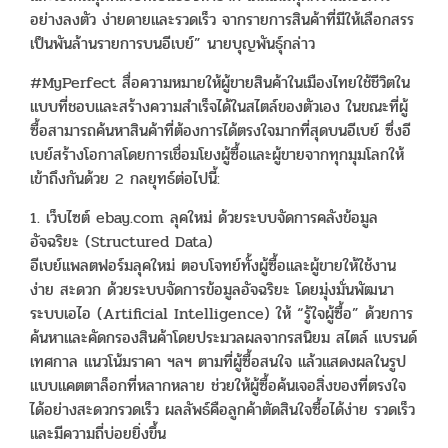
อย่างลงตัว ง่ายดายและรวดเร็ว จากรายการสินค้าที่มีให้เลือกสรร
เป็นพันล้านรายการบนอีเบย์” นายบุญพันธุ์กล่าว
#MyPerfect สื่อความหมายให้ผู้ขายสินค้าในเมืองไทยใช้ชีวิตใน
แบบที่ชอบและสร้างความสำเร็จได้ในสไตล์ของตัวเอง ในขณะที่ผู้
ซื้อสามารถค้นหาสินค้าที่ต้องการได้ตรงใจมากที่สุดบนอีเบย์ ซึ่งอี
เบย์สร้างโอกาสโดยการเชื่อมโยงผู้ซื้อและผู้ขายจากทุกมุมโลกให้
เข้าถึงกันด้วย 2 กลยุทธ์ต่อไปนี้:
1. เว็บไซต์ ebay.com ลุคใหม่ ด้วยระบบจัดการคลังข้อมูล
อัจฉริยะ (Structured Data)
อีเบย์แพลตฟอร์มลุคใหม่ ตอบโจทย์ทั้งผู้ซื้อและผู้ขายให้ใช้งาน
ง่าย สะดวก ด้วยระบบจัดการข้อมูลอัจฉริยะ โดยมุ่งมั่นพัฒนา
ระบบเอไอ (Artificial Intelligence) ให้ “รู้ใจผู้ซื้อ” ด้วยการ
ค้นหาและคัดกรองสินค้าโดยประมวลผลจากรสนิยม สไตล์ แบรนด์
เทศกาล แนวโน้มราคา ฯลฯ ตามที่ผู้ซื้อสนใจ แล้วแสดงผลในรูป
แบบแคตตาล็อกที่หลากหลาย ช่วยให้ผู้ซื้อค้นเจอสิ่งของที่ตรงใจ
ได้อย่างสะดวกรวดเร็ว ผลลัพธ์คือลูกค้าตัดสินใจซื้อได้ง่าย รวดเร็ว
และมีความถี่บ่อยยิ่งขึ้น