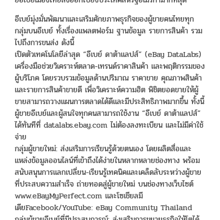
อีเบย์มุ่งมั่นพัฒนาและเสริมศักยภาพธุรกิจของผู้ขายคนไทยทุก
กลุ่มบนอีเบย์ ทั้งเรื่องแพลตฟอร์ม ฐานข้อมูล รายการสินค้า รวม
ไปถึงการขนส่ง ดังนี้
เปิดตัวเทคโนโลยีล่าสุด “อีเบย์ ดาต้าแลปส์” (eBay DataLabs)
เครื่องมือช่วยวิเคราะห์ตลาด-เทรนด์ราคาสินค้า และพฤติกรรมของ
ผู้บริโภค โดยรวบรวมข้อมูลด้านปริมาณ ราคาขาย คุณภาพสินค้า
และรายการสินค้าขายดี เพื่อวิเคราะห์ความฮิต พิชิตยอดขายให้ผู้
ขายสามารถวางแผนการตลาดได้ดีและมีประสิทธิภาพมากขึ้น ทั้งนี้
ผู้ขายอีเบย์และผู้สนใจทุกคนสามารถใช้งาน “อีเบย์ ดาต้าแลปส์”
ได้ทันทีที่ datalabs.ebay.com ไม่ต้องลงทะเบียน และไม่มีค่าใช้
จ่าย
กลุ่มผู้ขายใหม่: ส่งเสริมการเรียนรู้ด้วยตนเอง โดยผลิตสื่อและ
แหล่งข้อมูลออนไลน์ที่เข้าถึงได้ง่ายในหลากหลายช่องทาง พร้อม
สนับสนุนการแลกเปลี่ยน-เรียนรู้เทคนิคและเคล็ดลับระหว่างผู้ขาย
ที่ประสบความสำเร็จ ถ่ายทอดสู่ผู้ขายใหม่ บนช่องทางเว็บไซต์
www.eBayMyPerfect.com และโซเชียลมี
เดียFacebook/YouTube: eBay Community Thailand
กลุ่มผู้ขายอีเบย์ที่มีประสบการณ์: ส่งเสริมการขยายธุรกิจให้โตได้