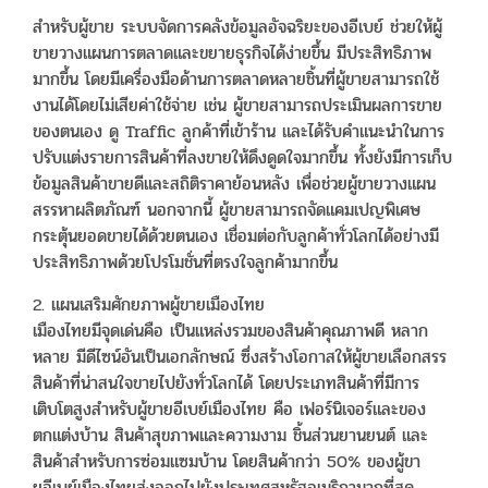
สำหรับผู้ขาย ระบบจัดการคลังข้อมูลอัจฉริยะของอีเบย์ ช่วยให้ผู้
ขายวางแผนการตลาดและขยายธุรกิจได้ง่ายขึ้น มีประสิทธิภาพ
มากขึ้น โดยมีเครื่องมือด้านการตลาดหลายชิ้นที่ผู้ขายสามารถใช้
งานได้โดยไม่เสียค่าใช้จ่าย เช่น ผู้ขายสามารถประเมินผลการขาย
ของตนเอง ดู Traffic ลูกค้าที่เข้าร้าน และได้รับคำแนะนำในการ
ปรับแต่งรายการสินค้าที่ลงขายให้ดึงดูดใจมากขึ้น ทั้งยังมีการเก็บ
ข้อมูลสินค้าขายดีและสถิติราคาย้อนหลัง เพื่อช่วยผู้ขายวางแผน
สรรหาผลิตภัณฑ์ นอกจากนี้ ผู้ขายสามารถจัดแคมเปญพิเศษ
กระตุ้นยอดขายได้ด้วยตนเอง เชื่อมต่อกับลูกค้าทั่วโลกได้อย่างมี
ประสิทธิภาพด้วยโปรโมชั่นที่ตรงใจลูกค้ามากขึ้น
2. แผนเสริมศักยภาพผู้ขายเมืองไทย
เมืองไทยมีจุดเด่นคือ เป็นแหล่งรวมของสินค้าคุณภาพดี หลาก
หลาย มีดีไซน์อันเป็นเอกลักษณ์ ซึ่งสร้างโอกาสให้ผู้ขายเลือกสรร
สินค้าที่น่าสนใจขายไปยังทั่วโลกได้ โดยประเภทสินค้าที่มีการ
เติบโตสูงสำหรับผู้ขายอีเบย์เมืองไทย คือ เฟอร์นิเจอร์และของ
ตกแต่งบ้าน สินค้าสุขภาพและความงาม ชิ้นส่วนยานยนต์ และ
สินค้าสำหรับการซ่อมแซมบ้าน โดยสินค้ากว่า 50% ของผู้ขา
ยอีเบย์เมืองไทยส่งออกไปยังประเทศสหรัฐอเมริกามากที่สุด