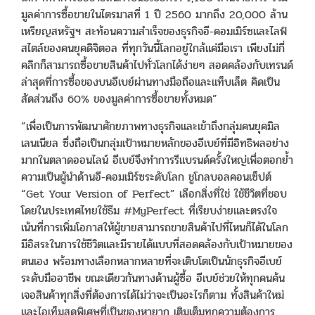
มูลค่าการซื้อขายในไตรมาสที่ 1 ปี 2560 มากถึง 20,000 ล้าน
เหรียญสหรัฐฯ สะท้อนความสำเร็จของธุรกิจอี-คอมเมิร์ซและไลฟ์
สไตล์ของคนยุคดิจิตอล ที่ทุกวันนี้โลกอยู่ใกล้แค่มือเรา เพียงไม่กี่
คลิกก็สามารถซื้อขายสินค้าไปทั่วโลกได้ง่ายๆ สอดคล้องกับเทรนด์
ล่าสุดที่การซื้อของบนอีเบย์ผ่านทางมือถือและแท็บเล็ต คิดเป็น
สัดส่วนถึง 60% ของมูลค่าการซื้อขายทั้งหมด”
”เพื่อเป็นการพัฒนาศักยภาพทางธุรกิจและเข้าถึงกลุ่มคนยุคมิล
เลนเนียล ซึ่งถือเป็นกลุ่มเป้าหมายหลักของอีเบย์ที่มีอิทธิพลอย่าง
มากในตลาดออนไลน์ อีเบย์จึงทำการรีแบรนด์ครั้งใหญ่เพื่อตอกย้ำ
ความเป็นผู้นำด้านอี-คอมเมิร์ซระดับโลก ชูโกลบอลคอนเซ็ปต์
“Get Your Version of Perfect” เลือกสิ่งที่ใช่ ใช้ชีวิตที่ชอบ
โดยในประเทศไทยใช้ธีม #MyPerfect ที่เรียบง่ายและตรงใจ
เน้นที่การเพิ่มโอกาสให้ผู้ขายสามารถขายสินค้าไปที่ไหนก็ได้ในโลก
มีอิสระในการใช้ชีวิตและมีรายได้แบบที่สอดคล้องกับเป้าหมายของ
ตนเอง พร้อมทางเลือกหลากหลายที่จะเติบโตเป็นนักธุรกิจอีเบย์
ระดับมืออาชีพ ขณะเดียวกันทางด้านผู้ซื้อ อีเบย์ช่วยให้ทุกคนค้น
เจอสินค้าทุกสิ่งที่ต้องการได้ไม่ว่าจะเป็นอะไรก็ตาม ทั้งสินค้าใหม่
และไอเท็มสุดพิเศษที่เป็นของหายาก เติมเต็มทุกความต้องการ