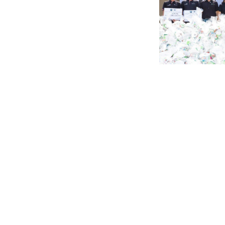
บีเอ็มดับเบิลยู กรุ๊ป แมนูแฟคเจอริ่ง ประเทศไทย
นำโดย มร.เจฟฟรีย
พร้อมพนักงาน
900
คน สานต่อกิจกรรม
“
ทำดีเพื่อพ่อ
”
ในโอกาสก้าวเข
คนึงนิจ ทยายุทธ (ที่
6
จากซ้าย) หัวหน้าฝ่ายนโยบายและแผนสำนักงา
น้ำท่วมทางภาคใต้ต่อไป
นอกจากนี้ พนักงานทั้งหมดของบีเอ็มดับเบิลยู กรุ๊ป แมนูแฟคเจอริ่
ระลึกถึงพระมหากรุณาธิคุณของพระบาทสมเด็จพระเจ้าอยู่หัวภูมิพ