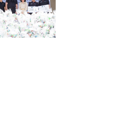
์
กอดิอาโน (ที่
5
จากซ้าย) ประธานเจ้าหน้าที่บริหารและกรรมการผู้จัดการ
้าสู่ปีที่
17
ของการดำเนินธุรกิจ จัดทำถุงยังชีพจำนวน
999
ถุง โดยมีนาง
นอุตสาหกรรมจังหวัดระยอง เป็นผู้รับมอบ เพื่อนำไปช่วยเหลือผู้ประสบภัย
ง ประเทศไทย
ยังรวมพลังแปรอักษรหมายเลข ๙ และร่วมกันปลูกปะการังเพื่อ
ลอดุลยเดช
ในโอกาสนี้ด้วย