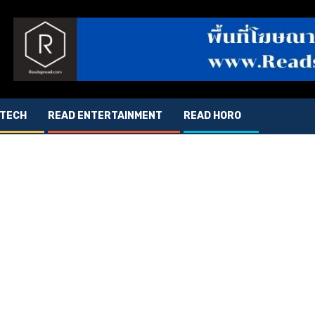
 TECH
READ ENTERTAINMENT
READ HORO