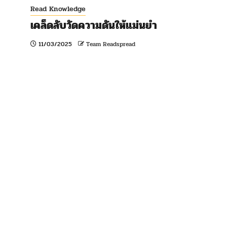
Read Knowledge
เคล็ดลับวัดความดันให้แม่นยำ
11/03/2025
Team Readspread
Read Knowledge
รพินทรนาถ ฐากูร กวีผู้มองโลกด้วยความรัก
ผ่านภาพสะท้อนทางสังคม
10/03/2025
Team Readspread
Read Knowledge
ทำไมเราถึงไม่ควรใช้น้ำเปล่าแทนน้ำยาหม้อ
น้ำรถยนต์?
08/03/2025
Team Readspread
Read Knowledge
โหราศาสตร์ จากกรีก-บาบิโลเนียน ถึง
สยาม