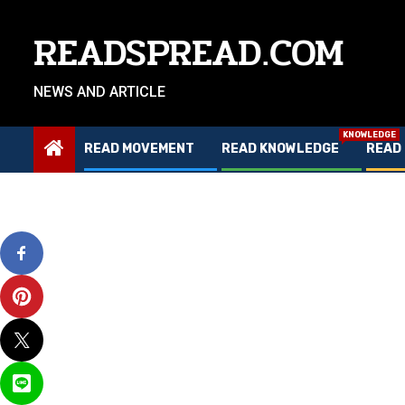
Skip
to
READSPREAD.COM
content
NEWS AND ARTICLE
KNOWLEDGE
READ MOVEMENT
READ KNOWLEDGE
READ