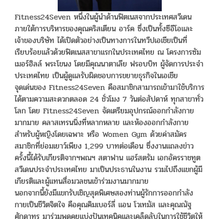
Fitness24Seven หนึ่งในผู้นำด้านฟิตเนสจากประเทศสวีเดน
ภายใต้การบริหารของคุณคริสเตียน อาร์ค ซึ่งเป็นทั้งซีอีโอและ
เจ้าของบริษัท ได้เปิดตัวอย่างเป็นทางการในทวีปเอเชียเป็นที่
เรียบร้อยแล้วด้วยฟิตเนสสาขาแรกในประเทศไทย ณ โครงการซัม
เมอร์ฮิลล์ พระโขนง โดยมีคุณนาตาเลีย ฟรอบบิท ผู้จัดการประจำ
ประเทศไทย เป็นผู้ดูแลรับผิดชอบการขยายธุรกิจในเอเชีย
จุดเด่นของ Fitness24Seven คือสมาชิกสามารถเข้ามาใช้บริการ
ได้ตามความสะดวกตลอด 24 ชั่วโมง 7 วันต่อสัปดาห์ ทุกสาขาทั่ว
โลก โดย Fitness24Seven จัดเตรียมอุปกรณ์ออกกำลังกาย
มากมาย คลาสเทรนนิ่งที่หลากหลาย และห้องออกกำลังกาย
สำหรับผู้หญิงโดยเฉพาะ หรือ Women Gym ด้วยค่าสมัคร
สมาชิกที่ย่อมเยาว์เพียง 1,299 บาทต่อเดือน ซึ่งงานแถลงข่าว
ครั้งนี้ได้รับเกียรติจากฯพณฯ สตาฟาน แฮร์สตรัม เอกอัครราชทูต
สวีเดนประจำประเทศไทย มาเป็นประธานในงาน รวมไปถึงแขกผู้มี
เกียรติและผู้แทนสื่อมวลชนเข้าร่วมงานมากมาย
นอกจากนี้ยังมีแขกรับเชิญสุดพิเศษสองท่านผู้รักการออกกำลัง
กายเป็นชีวิตจิตใจ คือคุณคิมเบอร์ลี่ แอน โวเทมัส และคุณณัฐ
ศักดาทร มาร่วมพูดคุยแบ่งปันเทคนิคและเคล็ดลับในการใช้ชีวิตให้