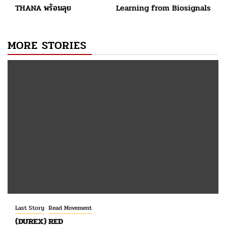
THANA พร้อมลุย
Learning from Biosignals
navigation
MORE STORIES
Last Story
Read Movement
(DUREX) RED