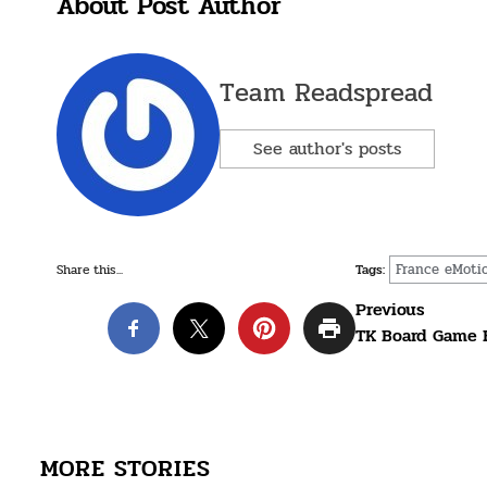
About Post Author
Team Readspread
See author's posts
France eMoti
Share this...
Tags:
Post
Previous
TK Board Game F
navigation
MORE STORIES