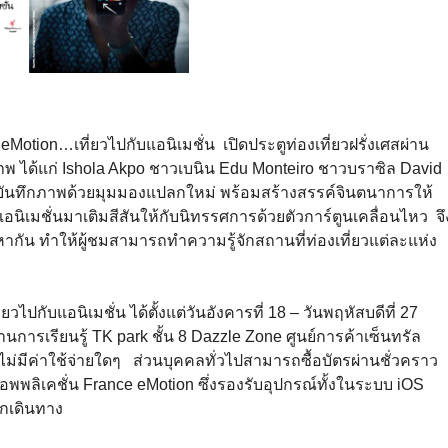
tion…เที่ยวไปกับแอนิเมชั่น เปิดประตูท่องเที่ยวฝรั่งเศสผ่าน
าพ ได้แก่ Ishola Akpo ชาวเบนิน Edu Monteiro ชาวบราซิล David
่บันทึกภาพด้วยมุมมองแปลกใหม่ พร้อมสร้างสรรค์จินตนาการให้
ิเมชั่นมาเติมสีสันให้กับนิทรรศการด้วยตัวการ์ตูนเคลื่อนไหว จึ
กัน ทำให้ผู้ชมสามารถทำความรู้จักสถานที่ท่องเที่ยวแต่ละแห่ง
บแอนิเมชั่น ได้ตั้งแต่วันอังคารที่ 18 – วันพฤหัสบดีที่ 27
การเรียนรู้ TK park ชั้น 8 Dazzle Zone ศูนย์การค้าเซ็นทรัล
ไม่มีค่าใช้จ่ายใดๆ ส่วนบุคคลทั่วไปสามารถซื้อบัตรผ่านชั่วคราว
พลิเคชั่น France eMotion ซึ่งรองรับอุปกรณ์ทั้งในระบบ iOS
อกเดินทาง