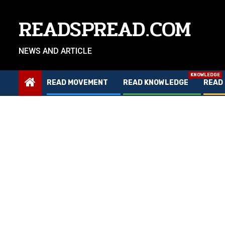
Skip
to
READSPREAD.COM
content
NEWS AND ARTICLE
KNOWLEDGE
READ MOVEMENT
READ KNOWLEDGE
READ