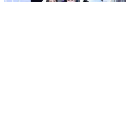
Read Movement
ดาว – ลภัสรดา CEO MASTER ขึ้นเวทีสร้างสีสัน ในงานเปิดตัว
BioActive+ Concentrated Liquid KERA
20/11/2025
Team Readspread
Copyright © Readspread.com ติดต่อฝ่ายข่าว Tel.089-922-
7859 Email/
Yothin.Yoojongdee@gmail.com
|
Newsphere
by