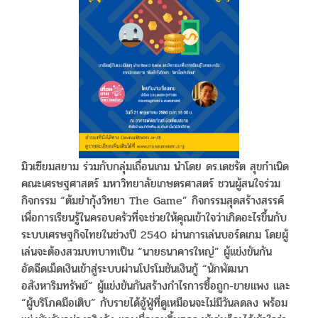
มิวเซียมสยาม ร่วมกับกลุ่มเถื่อนเกม นำโดย ดร.เดชรัต สุขกำเนิด
คณะเศรษฐศาสตร์ มหาวิทยาลัยเกษตรศาสตร์ ชวนผู้สนใจร่วม
กิจกรรม “ต้มยำกุ้งวิทยา The Game” กิจกรรมสุดสร้างสรรค์
เพื่อการเรียนรู้ในครอบครัวที่จะช่วยให้คุณเข้าใจว่าเกิดอะไรขึ้นกับ
ระบบเศรษฐกิจไทยในช่วงปี 2540 ผ่านการเล่นบอร์ดเกม โดยผู้
เล่นจะต้องสวมบทบาทเป็น “นายธนาคารใหญ่” ผู้แข่งขันกัน
อัดฉีดเม็ดเงินเข้าสู่ระบบผ่านโปรโมชันเงินกู้ “นักพัฒนา
อสังหาริมทรัพย์” ผู้แข่งขันกันสร้างกำไรการซื้อถูก-ขายแพง และ
“ผู้บริโภคมือเติบ” กับรายได้อู้ฟู่ที่ดูเหมือนจะไม่มีวันลดลง พร้อม