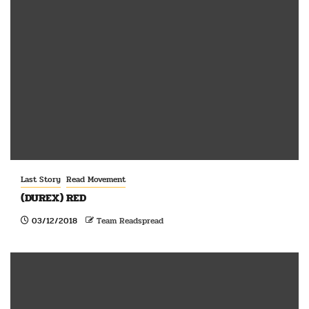
Last Story
Read Movement
(DUREX) RED
03/12/2018
Team Readspread