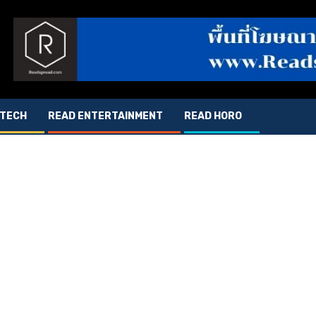
 TECH
READ ENTERTAINMENT
READ HORO