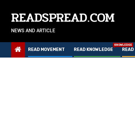
Skip
to
READSPREAD.COM
content
NEWS AND ARTICLE
KNOWLEDGE
READ MOVEMENT
READ KNOWLEDGE
READ