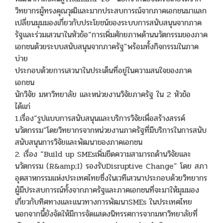
วิทยากรผู้ทรงคุณวุฒิและมากประสบการณ์จากภาคเอกชนมาแลก
เปลี่ยนมุมมองเกี่ยวกับประโยชน์ของระบบการสนับสนุนจากภาค
รัฐและร่วมเสวนาในหัวข้อ“การเพิ่มศักยภาพด้านนวัตกรรมของภาค
เอกชนด้วยระบบสนับสนุนจากภาครัฐ”พร้อมทั้งกิจกรรมในภาค
บ่าย
ประกอบด้วยการเสวนาในประเด็นที่อยู่ในความสนใจของภาค
เอกชน
นักวิจัย มหาวิทยาลัย และหน่วยงานวิจัยภาครัฐ ใน 2 หัวข้อ
ได้แก่
1.เรื่อง“รูปแบบการสนับสนุนและบริการวิจัยเพื่อสร้างสรรค์
นวัตกรรม”โดยวิทยากรจากหน่วยงานภาครัฐที่มีบริการในการสนับ
สนับสนุนการวิจัยและพัฒนาของภาคเอกชน
2. เรื่อง “Build up SMEsเพิ่มขีดความสามารถด้านวิจัยและ
นวัตกรรม (R&amp;I) รองรับDisruptive Change” โดย สภา
อุตสาหกรรมแห่งประเทศไทยซึ่งในเวทีเสวนาประกอบด้วยวิทยากร
ผู้มีประสบการณ์ทั้งจากภาครัฐและภาคเอกชนที่จะมาให้มุมมอง
เกี่ยวกับทิศทางและแนวทางการพัฒนาSMEs ในประเทศไทย
นอกจากนี้ยังจัดให้มีการจัดแสดงนิทรรศการจากมหาวิทยาลัยที่