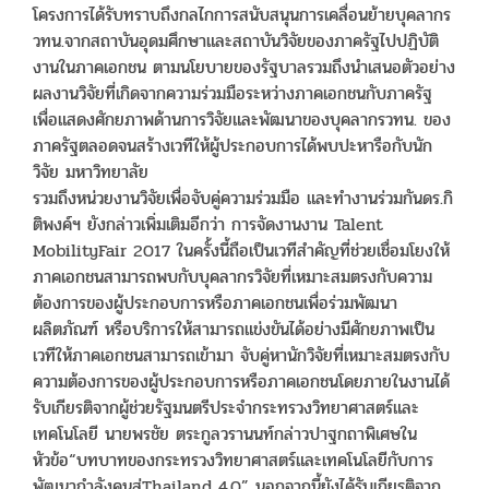
โครงการได้รับทราบถึงกลไกการสนับสนุนการเคลื่อนย้ายบุคลากร
วทน.จากสถาบันอุดมศึกษาและสถาบันวิจัยของภาครัฐไปปฏิบัติ
งานในภาคเอกชน ตามนโยบายของรัฐบาลรวมถึงนำเสนอตัวอย่าง
ผลงานวิจัยที่เกิดจากความร่วมมือระหว่างภาคเอกชนกับภาครัฐ
เพื่อแสดงศักยภาพด้านการวิจัยและพัฒนาของบุคลากรวทน. ของ
ภาครัฐตลอดจนสร้างเวทีให้ผู้ประกอบการได้พบปะหารือกับนัก
วิจัย มหาวิทยาลัย
รวมถึงหน่วยงานวิจัยเพื่อจับคู่ความร่วมมือ และทำงานร่วมกันดร.กิ
ติพงค์ฯ ยังกล่าวเพิ่มเติมอีกว่า การจัดงานงาน Talent
MobilityFair 2017 ในครั้งนี้ถือเป็นเวทีสำคัญที่ช่วยเชื่อมโยงให้
ภาคเอกชนสามารถพบกับบุคลากรวิจัยที่เหมาะสมตรงกับความ
ต้องการของผู้ประกอบการหรือภาคเอกชนเพื่อร่วมพัฒนา
ผลิตภัณฑ์ หรือบริการให้สามารถแข่งขันได้อย่างมีศักยภาพเป็น
เวทีให้ภาคเอกชนสามารถเข้ามา จับคู่หานักวิจัยที่เหมาะสมตรงกับ
ความต้องการของผู้ประกอบการหรือภาคเอกชนโดยภายในงานได้
รับเกียรติจากผู้ช่วยรัฐมนตรีประจำกระทรวงวิทยาศาสตร์และ
เทคโนโลยี นายพรชัย ตระกูลวรานนท์กล่าวปาฐกถาพิเศษใน
หัวข้อ“บทบาทของกระทรวงวิทยาศาสตร์และเทคโนโลยีกับการ
พัฒนากำลังคนสู่Thailand 4.0” นอกจากนี้ยังได้รับเกียรติจาก