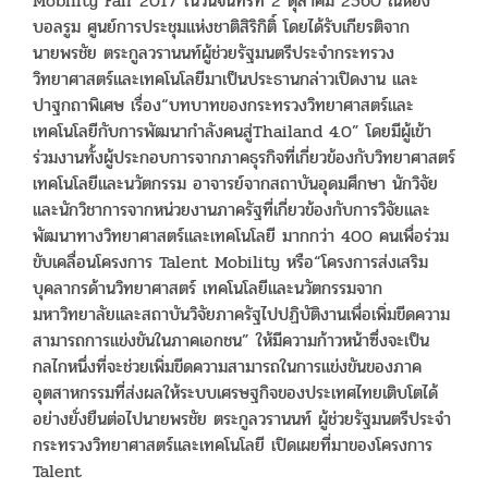
Mobility Fair 2017 ในวันจันทร์ที่ 2 ตุลาคม 2560 ณห้อง
บอลรูม ศูนย์การประชุมแห่งชาติสิริกิติ์ โดยได้รับเกียรติจาก
นายพรชัย ตระกูลวรานนท์ผู้ช่วยรัฐมนตรีประจำกระทรวง
วิทยาศาสตร์และเทคโนโลยีมาเป็นประธานกล่าวเปิดงาน และ
ปาฐกถาพิเศษ เรื่อง“บทบาทของกระทรวงวิทยาศาสตร์และ
เทคโนโลยีกับการพัฒนากำลังคนสู่Thailand 4.0” โดยมีผู้เข้า
ร่วมงานทั้งผู้ประกอบการจากภาคธุรกิจที่เกี่ยวข้องกับวิทยาศาสตร์
เทคโนโลยีและนวัตกรรม อาจารย์จากสถาบันอุดมศึกษา นักวิจัย
และนักวิชาการจากหน่วยงานภาครัฐที่เกี่ยวข้องกับการวิจัยและ
พัฒนาทางวิทยาศาสตร์และเทคโนโลยี มากกว่า 400 คนเพื่อร่วม
ขับเคลื่อนโครงการ Talent Mobility หรือ“โครงการส่งเสริม
บุคลากรด้านวิทยาศาสตร์ เทคโนโลยีและนวัตกรรมจาก
มหาวิทยาลัยและสถาบันวิจัยภาครัฐไปปฏิบัติงานเพื่อเพิ่มขีดความ
สามารถการแข่งขันในภาคเอกชน” ให้มีความก้าวหน้าซึ่งจะเป็น
กลไกหนึ่งที่จะช่วยเพิ่มขีดความสามารถในการแข่งขันของภาค
อุตสาหกรรมที่ส่งผลให้ระบบเศรษฐกิจของประเทศไทยเติบโตได้
อย่างยั่งยืนต่อไปนายพรชัย ตระกูลวรานนท์ ผู้ช่วยรัฐมนตรีประจำ
กระทรวงวิทยาศาสตร์และเทคโนโลยี เปิดเผยที่มาของโครงการ
Talent