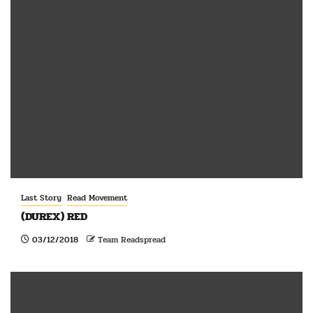
Last Story
Read Movement
(DUREX) RED
03/12/2018
Team Readspread