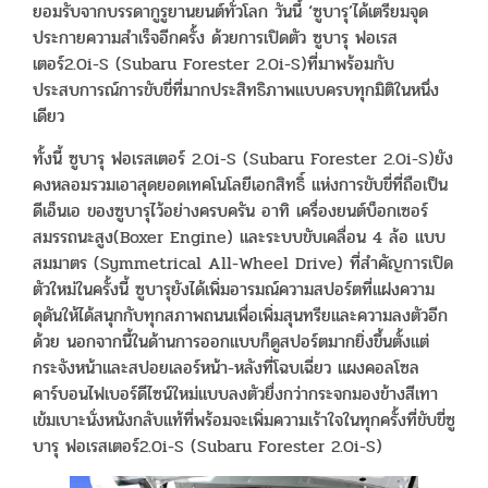
ยอมรับจากบรรดากูรูยานยนต์ทั่วโลก วันนี้ ‘ซูบารุ’ได้เตรียมจุด
ประกายความสำเร็จอีกครั้ง ด้วยการเปิดตัว ซูบารุ ฟอเรส
เตอร์2.0i-S (Subaru Forester 2.0i-S)ที่มาพร้อมกับ
ประสบการณ์การขับขี่ที่มากประสิทธิภาพแบบครบทุกมิติในหนึ่ง
เดียว
ทั้งนี้ ซูบารุ ฟอเรสเตอร์ 2.0i-S (Subaru Forester 2.0i-S)ยัง
คงหลอมรวมเอาสุดยอดเทคโนโลยีเอกสิทธิ์ แห่งการขับขี่ที่ถือเป็น
ดีเอ็นเอ ของซูบารุไว้อย่างครบครัน อาทิ เครื่องยนต์บ็อกเซอร์
สมรรถนะสูง(Boxer Engine) และระบบขับเคลื่อน 4 ล้อ แบบ
สมมาตร (Symmetrical All-Wheel Drive) ที่สำคัญการเปิด
ตัวใหม่ในครั้งนี้ ซูบารุยังได้เพิ่มอารมณ์ความสปอร์ตที่แฝงความ
ดุดันให้ได้สนุกกับทุกสภาพถนนเพื่อเพิ่มสุนทรียและความลงตัวอีก
ด้วย นอกจากนี้ในด้านการออกแบบก็ดูสปอร์ตมากยิ่งขึ้นตั้งแต่
กระจังหน้าและสปอยเลอร์หน้า-หลังที่โฉบเฉี่ยว แผงคอลโซล
คาร์บอนไฟเบอร์ดีไซน์ใหม่แบบลงตัวยื่งกว่ากระจกมองข้างสีเทา
เข้มเบาะนั่งหนังกลับแท้ที่พร้อมจะเพิ่มความเร้าใจในทุกครั้งที่ขับขี่ซู
บารุ ฟอเรสเตอร์2.0i-S (Subaru Forester 2.0i-S)