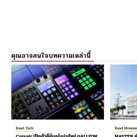
คุณอาจสนใจบทความเหล่านี้
Read Tech
Read Moveme
Corsair เปิดตัวคีย์บอร์ดรุ่นใหม่ GALLEON
MASTER ส่