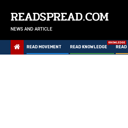
Skip
to
READSPREAD.COM
content
NEWS AND ARTICLE
KNOWLEDGE
READ MOVEMENT
READ KNOWLEDGE
READ