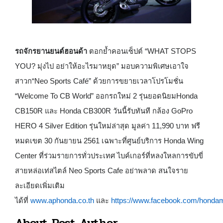
รถจักรยานยนต์ฮอนด้า
ตอกย้ำคอนเซ็ปต์ “
WHAT STOPS
YOU?
มุ่งไป อย่าให้อะไรมาหยุด” มอบความพิเศษเอาใจ
สาวก“
Neo Sports Café”
ด้วยการขยายเวลาโปรโมชั่น
“
Welcome To CB World”
ออกรถใหม่ 2 รุ่นยอดนิยม
Honda
CB
150
R
และ
Honda CB
300
R
วันนี้รับทันที กล้อง
GoPro
HERO
4
Silver Edition
รุ่นใหม่ล่าสุด มูลค่า 11
,
990 บาท ฟรี
หมดเขต 30 กันยายน 2561 เฉพาะที่ศูนย์บริการ
Honda Wing
Center
ที่ร่วมรายการทั่วประเทศ ไบค์เกอร์ที่หลงใหลการขับขี่
สายหล่อเท่สไตล์
Neo Sports Cafe
อย่าพลาด สนใจราย
ละเอียดเพิ่มเติม
ได้ที่
www.aphonda.co.th
และ
https://www.facebook.com/hondamo