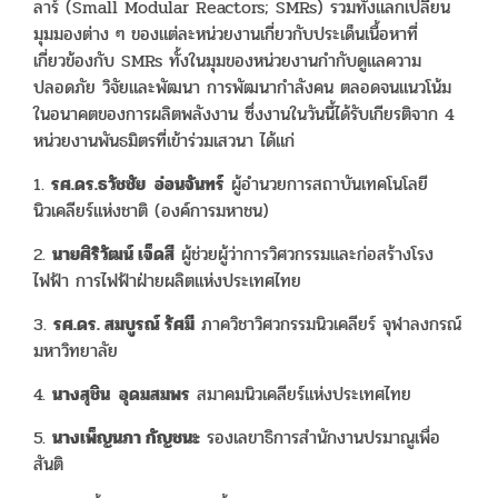
ลาร์ (Small Modular Reactors; SMRs) รวมทั้งแลกเปลี่ยน
มุมมองต่าง ๆ ของแต่ละหน่วยงานเกี่ยวกับประเด็นเนื้อหาที่
เกี่ยวข้องกับ SMRs ทั้งในมุมของหน่วยงานกำกับดูแลความ
ปลอดภัย วิจัยและพัฒนา การพัฒนากำลังคน ตลอดจนแนวโน้ม
ในอนาคตของการผลิตพลังงาน ซึ่งงานในวันนี้ได้รับเกียรติจาก 4
หน่วยงานพันธมิตรที่เข้าร่วมเสวนา ได้แก่
1.
รศ.ดร.ธวัชชัย อ่อนจันทร์
ผู้อำนวยการสถาบันเทคโนโลยี
นิวเคลียร์แห่งชาติ (องค์การมหาชน)
2.
นายศิริวัฒน์ เจ็ดสี
ผู้ช่วยผู้ว่าการวิศวกรรมและก่อสร้างโรง
ไฟฟ้า การไฟฟ้าฝ่ายผลิตแห่งประเทศไทย
3.
รศ.ดร. สมบูรณ์ รัศมี
ภาควิชาวิศวกรรมนิวเคลียร์ จุฬาลงกรณ์
มหาวิทยาลัย
4.
นางสุชิน อุดมสมพร
สมาคมนิวเคลียร์แห่งประเทศไทย
5.
นางเพ็ญนภา กัญชนะ
รองเลขาธิการสำนักงานปรมาณูเพื่อ
สันติ