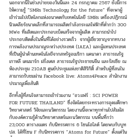
นอกจากนี้ในช่วงบ่ายของวันนี้และ 24 กรกฎาคม 2567 ยังมีการ
ให้ความรู้ “SMRs Technology for the future” ที่จะพาผู้
เข้าร่วมไปเปิดโลกแห่งอนาคตกับเทคโนโลยี SMRs เครื่องปฏิกรณ์
นิวเคลียร์ขนาดเล็กที่สามารถผลิตกำลังกระแสไฟฟ้าที่ต่ำกว่า 300
MWe ที่ผลิตและประกอบเบ็ดเสร็จจากผู้ผลิต สามารถนำไป
ประกอบติดตั้งในพื้นที่ได้อย่างรวดเร็ว จากผู้เชี่ยวชาญจากทบวง
การพลังงานปรมาณูระหว่างประเทศ (IAEA) และผู้แทนประเทศ
ที่เป็นผู้นำด้านเทคโนโลยีจากสหรัฐอเมริกา แคนาดา สาธารณรัฐ
เกาหลี เดนมาร์ก ฝรั่งเศส สาธารณรัฐประชาชนจีน และรัสเซีย ณ
ห้องประชุม 210AB ศูนย์ประชุมแห่งชาติสิริกิติ์ สำหรับผู้ที่สนใน
สามารถรับชมผ่าน Facebook live: Atoms4Peace สำนักงาน
ปรมาณูเพื่อสันติ
อีกทั้งผู้ที่สนใจสามารถเข้าร่วมงาน “อว.แฟร์ : SCI POWER
FOR FUTURE THAILAND” ซึ่งจัดโดยกระทรวงการอุดมศึกษา
วิทยาศาสตร์ วิจัยและนวัตกรรม โดยงานนี้จะพาทุกท่านไปสัมผัส
กับองค์ความรู้ด้านวิทยาศาสตร์และนวัตกรรม บนพื้นที่กว่า
23,000 ตารางเมตร กับนิทรรศการ 6 โซนไฮไลต์ โดยพบกับบูท
ปส. ได้ที่โซน F กับนิทรรศการ “Atoms for Future” ตั้งแต่วัน