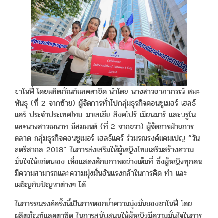
ซาโนฟี่ โดยผลิตภัณฑ์แลคตาซิด นำโดย นางสาวอาภาภรณ์ สมะ
พันธุ (ที่ 2 จากซ้าย) ผู้จัดการทั่วไปกลุ่มธุรกิจคอนซูเมอร์ เฮลธ์
แคร์ ประจำประเทศไทย มาเลเซีย สิงคโปร์ เมียนมาร์ และบรูไน
และนางสาวเมนาท มีสมมนต์ (ที่ 2 จากขวา) ผู้จัดการฝ่ายการ
ตลาด กลุ่มธุรกิจคอนซูเมอร์ เฮลธ์แคร์ ร่วมรณรงค์แคมเปญ “วัน
สตรีสากล 2018” ในการส่งเสริมให้ผู้หญิงไทยเสริมสร้างความ
มั่นใจให้แก่ตนเอง เพื่อแสดงศักยภาพอย่างเต็มที่ ซึ่งผู้หญิงทุกคน
มีความสามารถและความมุ่งมั่นอันแรงกล้าในการคิด ทำ และ
เผชิญกับปัญหาต่างๆ ได้
ในการรณรงค์ครั้งนี้เป็นการตอกย้ำความมุ่งมั่นของซาโนฟี่ โดย
ผลิตภัณฑ์แลคตาซิด ในการสนับสนุนให้ผู้หญิงมีความมั่นใจในการ