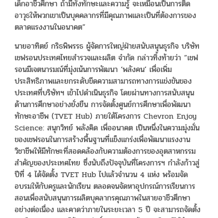
เด็กอาชีวศึกษา ถ้ามีทั้งทักษะและความรู้ จะเหมือนเป็นการติด
อาวุธให้พวกเขาเป็นบุคคลากรที่มีคุณภาพและเป็นที่ต้องการของ
ตลาดแรงงานในอนาคต”
นายอาทิตย์ กริธพิพรรธ ผู้จัดการใหญ่ฝ่ายสนับสนุนธุรกิจ บริษัท
เชฟรอนประเทศไทยสำรวจและผลิต จำกัด กล่าวทิ้งท้ายว่า “เชฟ
รอนมีเจตนารมณ์ที่มุ่งเน้นการพัฒนา ‘พลังคน’ เพื่อเพิ่ม
ประสิทธิภาพและยกระดับขีดความสามารถทางการแข่งขันของ
ประเทศที่บริษัทฯ เข้าไปดำเนินธุรกิจ โดยผ่านทางการสนับสนุน
ด้านการศึกษาอย่างยั่งยืน การจัดตั้งศูนย์การศึกษาเพื่อพัฒนา
ทักษะอาชีพ (TVET Hub) ภายใต้โครงการ Chevron Enjoy
Science: สนุกวิทย์ พลังคิด เพื่ออนาคต เป็นหนึ่งในความมุ่งมั่น
ของเชฟรอนในการสร้างพื้นฐานที่แข็งแกร่งเพื่อพัฒนาแรงงาน
วิชาชีพให้มีทักษะที่สอดคล้องกับความต้องการของอุตสาหกรรม
สำคัญของประเทศไทย ซึ่งนับถึงปัจจุบันที่โครงการฯ กำลังก้าวสู่
ปีที่ 4 ได้จัดตั้ง TVET Hub ไปแล้วจำนวน 4 แห่ง พร้อมจัด
อบรมให้กับครูและนักเรียน ตลอดจนจัดหาอุปกรณ์การเรียนการ
สอนเพื่อสนับสนุนการผลิตบุคลากรคุณภาพในสายอาชีวศึกษา
อย่างต่อเนื่อง และคาดว่าภายในระยะเวลา 5 ปี จะสามารถจัดตั้ง