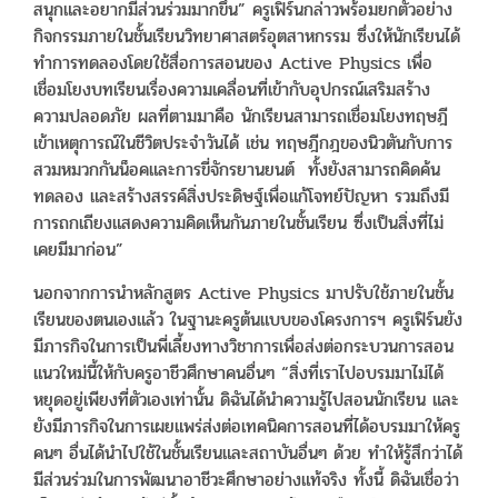
สนุกและอยากมีส่วนร่วมมากขึ้น” ครูเฟิร์นกล่าวพร้อมยกตัวอย่าง
กิจกรรมภายในชั้นเรียนวิทยาศาสตร์อุตสาหกรรม ซึ่งให้นักเรียนได้
ทำการทดลองโดยใช้สื่อการสอนของ Active Physics เพื่อ
เชื่อมโยงบทเรียนเรื่องความเคลื่อนที่เข้ากับอุปกรณ์เสริมสร้าง
ความปลอดภัย ผลที่ตามมาคือ นักเรียนสามารถเชื่อมโยงทฤษฎี
เข้าเหตุการณ์ในชีวิตประจำวันได้ เช่น ทฤษฎีกฎของนิวตันกับการ
สวมหมวกกันน็อคและการขี่จักรยานยนต์ ทั้งยังสามารถคิดค้น
ทดลอง และสร้างสรรค์สิ่งประดิษฐ์เพื่อแก้โจทย์ปัญหา รวมถึงมี
การถกเถียงแสดงความคิดเห็นกันภายในชั้นเรียน ซึ่งเป็นสิ่งที่ไม่
เคยมีมาก่อน”
นอกจากการนำหลักสูตร Active Physics มาปรับใช้ภายในชั้น
เรียนของตนเองแล้ว ในฐานะครูต้นแบบของโครงการฯ ครูเฟิร์นยัง
มีภารกิจในการเป็นพี่เลี้ยงทางวิชาการเพื่อส่งต่อกระบวนการสอน
แนวใหม่นี้ให้กับครูอาชีวศึกษาคนอื่นๆ “สิ่งที่เราไปอบรมมาไม่ได้
หยุดอยู่เพียงที่ตัวเองเท่านั้น ดิฉันได้นำความรู้ไปสอนนักเรียน และ
ยังมีภารกิจในการเผยแพร่ส่งต่อเทคนิคการสอนที่ได้อบรมมาให้ครู
คนๆ อื่นได้นำไปใช้ในชั้นเรียนและสถาบันอื่นๆ ด้วย ทำให้รู้สึกว่าได้
มีส่วนร่วมในการพัฒนาอาชีวะศึกษาอย่างแท้จริง ทั้งนี้ ดิฉันเชื่อว่า