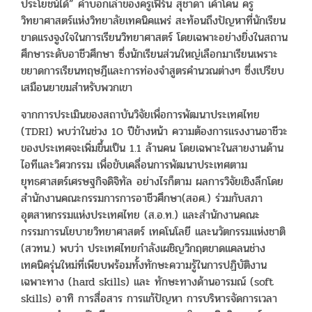
ประโยชน์ได้” คำบอกเล่าของครูเฟิร์น สุชาดา เค้าโคน ครู
วิทยาศาสตร์แห่งวิทยาลัยเทคนิคแพร่ สะท้อนถึงปัญหาที่นักเรียน
ขาดแรงจูงใจในการเรียนวิทยาศาสตร์ โดยเฉพาะอย่างยิ่งในสถาน
ศึกษาระดับอาชีวศึกษา ซึ่งนักเรียนส่วนใหญ่เลือกมาเรียนเพราะ
ขยาดการเรียนทฤษฎีและการท่องจำสูตรคำนวณต่างๆ ซึ่งเปรียบ
เสมือนยาขมสำหรับพวกเขา
จากการประเมินของสถาบันวิจัยเพื่อการพัฒนาประเทศไทย
(TDRI) พบว่าในช่วง 10 ปีข้างหน้า ความต้องการแรงงานอาชีวะ
ของประเทศจะเพิ่มขึ้นเป็น 1.1 ล้านคน โดยเฉพาะในสายงานด้าน
ไอทีและวิศวกรรม เพื่อขับเคลื่อนการพัฒนาประเทศตาม
ยุทธศาสตร์เศรษฐกิจดิจิทัล อย่างไรก็ตาม ผลการวิจัยเชิงลึกโดย
สำนักงานคณะกรรมการการอาชีวศึกษา(สอศ.) ร่วมกับสภา
อุตสาหกรรมแห่งประเทศไทย (ส.อ.ท.) และสำนักงานคณะ
กรรมการนโยบายวิทยาศาสตร์ เทคโนโลยี และนวัตกรรมแห่งชาติ
(สวทน.) พบว่า ประเทศไทยกำลังเผชิญวิกฤตขาดแคลนช่าง
เทคนิครุ่นใหม่ที่เพียบพร้อมทั้งทักษะความรู้ในการปฏิบัติงาน
เฉพาะทาง (hard skills) และ ทักษะทางด้านอารมณ์ (soft
skills) อาทิ การสื่อสาร การแก้ปัญหา การบริหารจัดการเวลา