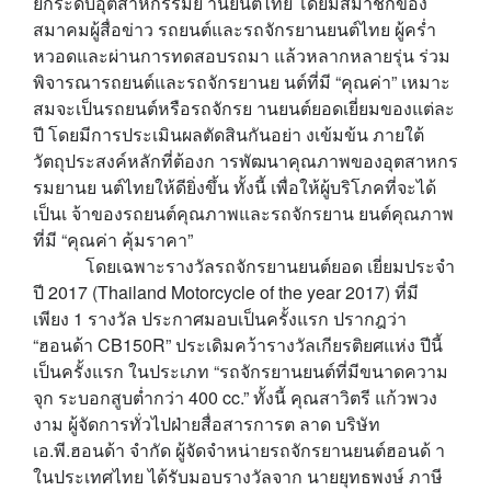
ยกระดับอุตสาหกรรมย านยนต์ไทย โดยมีสมาชิกของ
สมาคมผู้สื่อข่าว รถยนต์และรถจักรยานยนต์ไทย ผู้คร่ำ
หวอดและผ่านการทดสอบรถมา แล้วหลากหลายรุ่น ร่วม
พิจารณารถยนต์และรถจักรยานย นต์ที่มี “คุณค่า” เหมาะ
สมจะเป็นรถยนต์หรือรถจักรย านยนต์ยอดเยี่ยมของแต่ละ
ปี โดยมีการประเมินผลตัดสินกันอย่า งเข้มข้น ภายใต้
วัตถุประสงค์หลักที่ต้องก ารพัฒนาคุณภาพของอุตสาหกร
รมยานย นต์ไทยให้ดียิ่งขึ้น ทั้งนี้ เพื่อให้ผู้บริโภคที่จะได้
เป็นเ จ้าของรถยนต์คุณภาพและรถจักรยาน ยนต์คุณภาพ
ที่มี “คุณค่า คุ้มราคา”
โดยเฉพาะรางวัลรถจักรยานยนต์ยอด เยี่ยมประจำ
ปี
2017 (Thailand Motorcycle of the year 2017)
ที่มี
เพียง
1
รางวัล ประกาศมอบเป็นครั้งแรก ปรากฎว่า
“ฮอนด้า
CB150R”
ประเดิมคว้ารางวัลเกียรติยศแห่ง ปีนี้
เป็นครั้งแรก ในประเภท “รถจักรยานยนต์ที่มีขนาดความ
จุก ระบอกสูบต่ำกว่า
400 cc.”
ทั้งนี้ คุณสาวิตรี แก้วพวง
งาม ผู้จัดการทั่วไปฝ่ายสื่อสารการต ลาด บริษัท
เอ.พี.ฮอนด้า จำกัด ผู้จัดจำหน่ายรถจักรยานยนต์ฮอนด้ า
ในประเทศไทย ได้รับมอบรางวัลจาก นายยุทธพงษ์ ภาษี