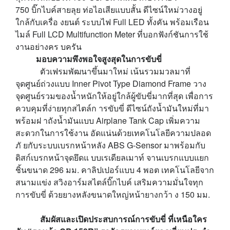
750
บิ๊กไบค์สายลุย ท่อไอเสียแบบสั้น ดีไซน์ใหม่วางอยู่
ใกล้กับเครื่อ งยนต์ ระบบไฟ
Full LED
ทั้งคัน พร้อมเรือน
ไมล์
Full LCD Multifunction Meter
ที่บอกฟังก์ชันการใช้
งานอย่างคร บครัน
มอบความพึงพอใจสูงสุดในการขับขี่
ตัวเฟรมพัฒนาขึ้นมาใหม่ เน้นรวมมวลมาที่
จุดศูนย์ถ่วงแบบ
Inner Pivot Type Diamond Frame
วาง
จุดศูนย์รวมของน้ำหนักให้อยู่ใกล้ผู้ขับขี่มากที่สุด เพื่อการ
ควบคุมที่ง่ายทุกสไตล์ก ารขับขี่ ดีไซน์ถังน้ำมันใหม่ที่มา
พร้อมฝ าถังน้ำมันแบบ
Airplane Tank Cap
เพิ่มความ
สะดวกในการใช้งาน อัดแน่นด้วยเทคโนโลยีความปลอด
ภั ยกับระบบเบรกหน้าหลัง
ABS G-Sensor
มาพร้อมกับ
ดิสก์เบรกหน้าจุดยึดแ บบเรเดียลเมาท์ จานเบรกแบบแยก
ชิ้นขนาด
296
มม. คาลิปเปอร์แบบ
4
พอต เทคโนโลยีจาก
สนามแข่ง สวิงอาร์มสไตล์บิ๊กไบค์ เสริมความมั่นใจทุก
การขับขี่ ด้วยยางหลังขนาดใหญ่หน้ายางกว้า ง
150
มม.
สัมผัสและเปิดประสบการณ์การขับขี่ ที่เหนือใคร