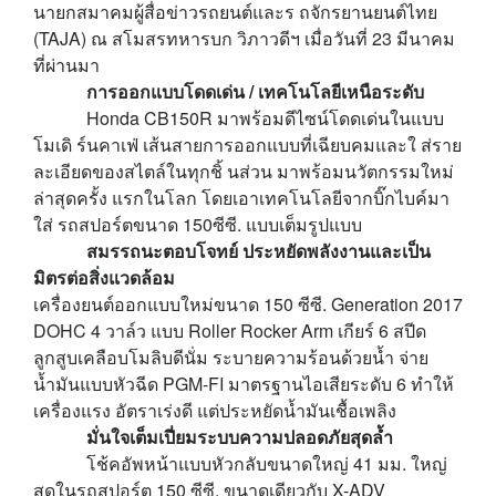
นายกสมาคมผู้สื่อข่าวรถยนต์และร ถจักรยานยนต์ไทย
(
TAJA)
ณ สโมสรทหารบก วิภาวดีฯ เมื่อวันที่
23
มีนาคม
ที่ผ่านมา
การออกแบบโดดเด่น / เทคโนโลยีเหนือระดับ
Honda CB150R
มาพร้อมดีไซน์โดดเด่นในแบบ
โมเดิ ร์นคาเฟ่ เส้นสายการออกแบบที่เฉียบคมและใ ส่ราย
ละเอียดของสไตล์ในทุกชิ้ นส่วน มาพร้อมนวัตกรรมใหม่
ล่าสุดครั้ง แรกในโลก โดยเอาเทคโนโลยีจากบิ๊กไบค์มา
ใส่ รถสปอร์ตขนาด
150
ซีซี. แบบเต็มรูปแบบ
สมรรถนะตอบโจทย์ ประหยัดพลังงานและเป็น
มิตรต่อสิ่งแวดล้อม
เครื่องยนต์ออกแบบใหม่ขนาด
150
ซีซี.
Generation 2017
DOHC 4
วาล์ว แบบ
Roller Rocker Arm
เกียร์
6
สปีด
ลูกสูบเคลือบโมลิบดีนั่ม ระบายความร้อนด้วยน้ำ จ่าย
น้ำมันแบบหัวฉีด
PGM-FI
มาตรฐานไอเสียระดับ
6
ทำให้
เครื่องแรง อัตราเร่งดี แต่ประหยัดน้ำมันเชื้อเพลิง
มั่นใจเต็มเปี่ยมระบบความปลอดภัยสุดล้ำ
โช้คอัพหน้าแบบหัวกลับขนาดใหญ่
41
มม. ใหญ่
สุดในรถสปอร์ต
150
ซีซี. ขนาดเดียวกับ
X-ADV