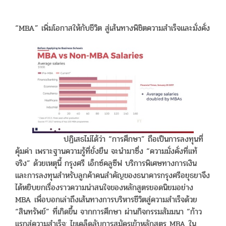
“MBA” เพิ่มโอกาสให้กับชีวิต สู่เส้นทางพิชิตความสำเร็จและมั่งคั่ง
ปฏิเสธไม่ได้ว่า “การศึกษา” ถือเป็นการลงทุนที่
คุ้มค่า เพราะฐานความรู้ที่ยั่งยืน จะนำมาซึ่ง “ความมั่งคั่งที่แท้
จริง” ด้วยเหตุนี้ กรุงศรี เอ็กซ์คลูซีฟ บริการพิเศษทางการเงิน
และการลงทุนสำหรับลูกค้าคนสำคัญของธนาคารกรุงศรีอยุธยาจึง
ได้หยิบยกเรื่องราวความน่าสนใจของหลักสูตรยอดนิยมอย่าง
MBA เพื่อบอกเล่าถึงเส้นทางการบริหารชีวิตสู่ความสำเร็จด้วย
“สินทรัพย์” ที่เกิดขึ้น จากการศึกษา ผ่านกิจกรรมสัมมนา “ก้าว
แรกสู่ความสำเร็จ: ไขเคล็ดลับการสมัครเข้าหลักสูตร MBA ใน