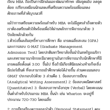
เรียน MBA ถือเป็นการฝึกฝนและพัฒนาทักษะ เพิ่มจุดแข็ง ลดจุด
ด้อย เปรียบเหมือนนักแสดงที่เตรียมความพร้อมเพื่อแสดง
ศักยภาพที่สำคัญบนเวที
แม้ว่าการเตรียมความพร้อมสำหรับ MBA จะไม่มีสูตรสำเร็จตายตัว
เราต้องเตรียมตัวให้พร้อมเพื่อให้ผ่านหลักการพิจารณาด้วย 3
ปัจจัยหลักด้วยกัน
1.ตัวบ่งชี้ผลสัมฤทธิ์ทางการศึกษา คือ เกรดเฉลี่ยสะสม (GPA)
และการสอบ G-MAT (Graduate Management
Admission Test) โดยปกติมหาวิทยาลัยชั้นนำในสหรัฐอเมริกา
และสหราชอาณาจักรจะมีมาตรฐานในการพิจารณารับนักศึกษาที่มี
เกรดเฉลี่ยตั้งแต่ 3.00 ขึ้นไป ซึ่งถ้ามีเกียรตินิยมพ่วงท้ายก็จะยิ่ง
มีเปอร์เซ็นต์ ที่จะสามารถเข้าศึกษาต่อได้ง่ายขึ้น ส่วนคะแนนสอบ
GMAT ประกอบไปด้วย 3 ส่วนคือ 1. ข้อสอบการเขียน
(Analytical Writing Assessment) 2. ข้อสอบคณิตศาสตร์
(Quantitative) 3. ข้อสอบภาษาอังกฤษ (Verbal) โดยคะแนน
ขั้นต่ำสำหรับโปรแกรม MBA ชั้นนำ เช่น Wharton จะอยู่ที่
ประมาณ 720-730 โดยเฉลี่ย
2. การเขียนเรียงความแนะนำตัว (Personal Statement) คุณ