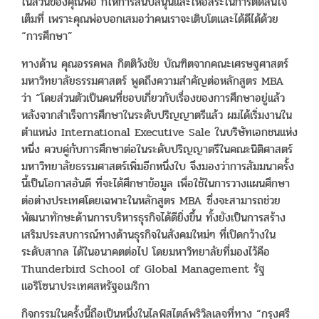
ในส่วนของคุณพ่อ ก็ให้การสนับสนุนและให้อิสระในการตัดสินใจ
เต็มที่ เพราะคุณพ่อบอกเสมอว่าคนเราจะเติบโตและได้ดีได้ด้วย
“การศึกษา”
ทางด้าน คุณอรรคพล กิตติวังชัย บัณฑิตจากคณะเศรษฐศาสตร์
มหาวิทยาลัยธรรมศาสตร์ พูดถึงความสำคัญต่อหลักสูตร MBA
ว่า “โดยส่วนตัวเป็นคนที่ชอบเกี่ยวกับเรื่องของการศึกษาอยู่แล้ว
หลังจากสำเร็จการศึกษาในระดับปริญญาตรีแล้ว ผมได้เริ่มงานใน
ตำแหน่ง International Executive Sale ในบริษัทเอกชนแห่ง
หนึ่ง ควบคู่กับการศึกษาต่อในระดับปริญญาตรีในคณะนิติศาสตร์
มหาวิทยาลัยธรรมศาสตร์เพิ่มอีกหนึ่งใบ จึงมองว่าการสัมมนาครั้ง
นี้เป็นโอกาสอันดี ที่จะได้ศึกษาข้อมูล เพื่อใช้ในการวางแผนศึกษา
ต่อต่างประเทศโดยเฉพาะในหลักสูตร MBA ซึ่งจะสามารถช่วย
พัฒนาทักษะด้านการบริหารธุรกิจได้ดียิ่งขึ้น ทั้งยังเป็นการสร้าง
เสริมประสบการณ์ทางด้านธุรกิจในสังคมใหม่ๆ ที่เปิดกว้างใน
ระดับสากล ได้ในอนาคตต่อไป โดยมหาวิทยาลัยที่มองไว้คือ
Thunderbird School of Global Management รัฐ
แอริโซนาประเทศสหรัฐอเมริกา
กิจกรรมในครั้งนี้ถือเป็นหนึ่งในไลฟ์สไตล์พริวิลเลจที่ทาง “กรุงศรี