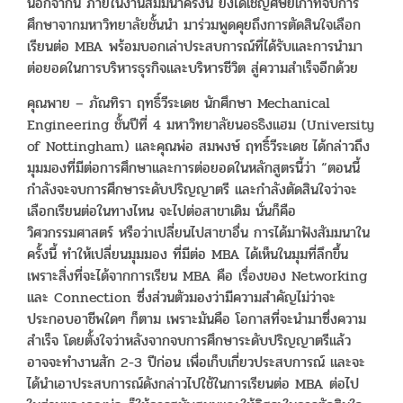
นอกจากนี้ ภายในงานสัมมนาครั้งนี้ ยังได้เชิญศิษย์เก่าที่จบการ
ศึกษาจากมหาวิทยาลัยชั้นนำ มาร่วมพูดคุยถึงการตัดสินใจเลือก
เรียนต่อ MBA พร้อมบอกเล่าประสบการณ์ที่ได้รับและการนำมา
ต่อยอดในการบริหารธุรกิจและบริหารชีวิต สู่ความสำเร็จอีกด้วย
คุณพาย – ภัณทิรา ฤทธิ์วีระเดช นักศึกษา Mechanical
Engineering ชั้นปีที่ 4 มหาวิทยาลัยนอธธิงแฮม (University
of Nottingham) และคุณพ่อ สมพงษ์ ฤทธิ์วีระเดช ได้กล่าวถึง
มุมมองที่มีต่อการศึกษาและการต่อยอดในหลักสูตรนี้ว่า “ตอนนี้
กำลังจะจบการศึกษาระดับปริญญาตรี และกำลังตัดสินใจว่าจะ
เลือกเรียนต่อในทางไหน จะไปต่อสาขาเดิม นั่นก็คือ
วิศวกรรมศาสตร์ หรือว่าเปลี่ยนไปสาขาอื่น การได้มาฟังสัมมนาใน
ครั้งนี้ ทำให้เปลี่ยนมุมมอง ที่มีต่อ MBA ได้เห็นในมุมที่ลึกขึ้น
เพราะสิ่งที่จะได้จากการเรียน MBA คือ เรื่องของ Networking
และ Connection ซึ่งส่วนตัวมองว่ามีความสำคัญไม่ว่าจะ
ประกอบอาชีพใดๆ ก็ตาม เพราะมันคือ โอกาสที่จะนำมาซึ่งความ
สำเร็จ โดยตั้งใจว่าหลังจากจบการศึกษาระดับปริญญาตรีแล้ว
อาจจะทำงานสัก 2-3 ปีก่อน เพื่อเก็บเกี่ยวประสบการณ์ และจะ
ได้นำเอาประสบการณ์ดังกล่าวไปใช้ในการเรียนต่อ MBA ต่อไป