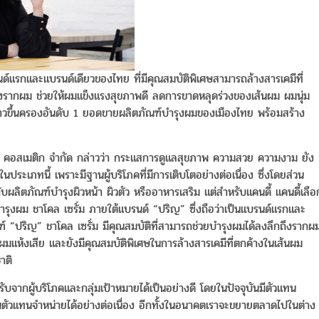
ด์แรกและแบรนด์เดียวของไทย ที่มีคุณสมบัติพิเศษสามารถล้างสารเคมีที่
ถึงรากผม ช่วยให้ผมแข็งแรงสุขภาพดี ลดการขาดหลุดร่วงของเส้นผม ผมนุ่ม
าวขึ้นครองอันดับ 1 ยอดขายผลิตภัณฑ์บำรุงผมของเมืองไทย พร้อมสร้าง
 ปริญ คอสเมติก จำกัด กล่าวว่า กระแสการดูแลสุขภาพ ความสวย ความงาม ยัง
ะเภทนี้ เพราะมีฐานผู้บริโภคที่มีการเติบโตอย่างต่อเนื่อง ซึ่งโดยส่วน
ับผลิตภัณฑ์บำรุงผิวหน้า ผิวตัว หรืออาหารเสริม แต่สำหรับแคนดี้ แคนดี้เลือ
์บำรุงผม ชาโคล เซรั่ม ภายใต้แบรนด์ “ปริญ” ซึ่งถือว่าเป็นแบรนด์แรกและ
 “ปริญ” ชาโคล เซรั่ม มีคุณสมบัติที่สามารถช่วยบำรุงผมได้ลงลึกถึงรากผ
แห้งเสีย และยังมีคุณสมบัติพิเศษในการล้างสารเคมีที่ตกค้างในเส้นผม
าติ
รับจากผู้บริโภคและกลุ่มเป้าหมายได้เป็นอย่างดี โดยในปัจจุบันมีตัวแทน
ัวแทนจำหน่ายได้อย่างต่อเนื่อง อีกทั้งในอนาคตเราจะขยายตลาดไปในต่าง