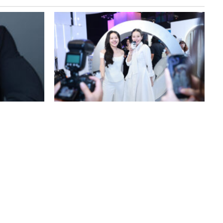
Read Movement
ุ” เป็นแบ
ดาว – ลภัสรดา CEO MASTER ขึ้นเวทีสร้าง
th by
สีสัน ในงานเปิดตัว BioActive+
Concentrated Liquid KERA
d
20/11/2025
Team Readspread