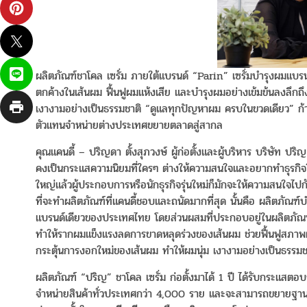
ผลิตภัณฑ์ชาโคล เซรั่ม ภายใต้แบรนด์ “Parin” เซรั่มบำรุงผมแบรน
ตกค้างในเส้นผม ฟื้นฟูผมแห้งเสีย และบำรุงผมอย่างเข้มข้นลงลึก
เงางามอย่างเป็นธรรมชาติ “ดูแลทุกปัญหาผม ครบในขวดเดียว” ก้
ตัวแทนจำหน่ายต่างประเทศขยายตลาดสู่สากล
คุณแคนดี้ – ปริญดา ตั้งสุภวงษ์ ผู้ก่อตั้งและผู้บริหาร บริษัท
คงเป็นกระแสความนิยมที่ใครๆ ต่างให้ความสนใจและอยากทำธุรกิจในปร
ใหญ่แล้วผู้ประกอบการหรือนักธุรกิจรุ่นใหม่ก็มักจะให้ความสนใจไปก
ที่จะทำผลิตภัณฑ์ที่แคนดี้ชอบและถนัดมากที่สุด นั้นคือ ผลิตภัณฑ
แบรนด์เดียวของประเทศไทย โดยส่วนผสมที่ประกอบอยู่ในผลิตภัณฑ์
ทำให้รากผมแข็งแรงลดการขาดหลุดร่วงของเส้นผม ช่วยฟื้นฟูสภาพผม
กระตุ้นการงอกใหม่ของเส้นผม ทำให้ผมนุ่ม เงางามอย่างเป็นธรรมช
ผลิตภัณฑ์ “ปริญ” ชาโคล เซรั่ม ก่อตั้งมาได้ 1 ปี ได้รับกระแสตอบ
จำหน่ายสินค้าทั่วประเทศกว่า 4,000 ราย และจะสามารถขยายฐานต