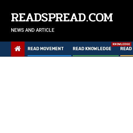
Skip
to
READSPREAD.COM
content
NEWS AND ARTICLE
KNOWLEDGE
READ MOVEMENT
READ KNOWLEDGE
READ