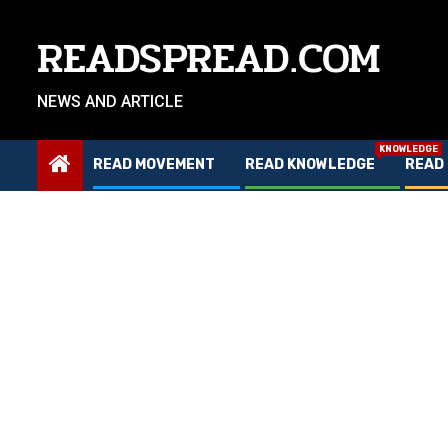
Skip
to
READSPREAD.COM
content
NEWS AND ARTICLE
KNOWLEDGE
READ MOVEMENT
READ KNOWLEDGE
READ