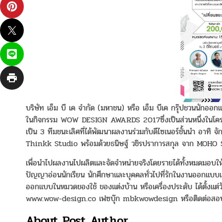
บริษัท เอ็ม บี เค จำกัด (มหาชน) หรือ เอ็ม บีเค กรุ๊ปชวนนัก
ในกิจกรรม WOW DESIGN AWARDS 2017ซึ่งเป็นส่วนหนึ่งในโครง
เป็น 3 ทีมชนะเลิศที่ได้พัฒนาผลงานร่วมกับดีไซเนอร์ชั้นนำ อาท
Thinkk Studio พร้อมด้วยธนิษฐ์ วชิรปราการสกุล จาก MOHO 
เพื่อนำไปผลงานไปผลิตและจัดจำหน่ายจริงโดยรายได้ทั้งหมดมอบให
ปัญญาอ่อนนักเรียน นักศึกษาและบุคคลทั่วไปที่รักในงานออกแบบ
ออกแบบในหมวดของใช้ ของแต่งบ้าน หรือเครื่องประดับ ได้ตั้งแต่ว
www.wow-design.co เฟซบุ๊ก mbkwowdesign หรือติดต่อสอบ
About Post Author