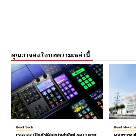
คุณอาจสนใจบทความเหล่านี้
Read Tech
Read Moveme
Corsair เปิดตัวคีย์บอร์ดรุ่นใหม่ GALLEON
MASTER ส่