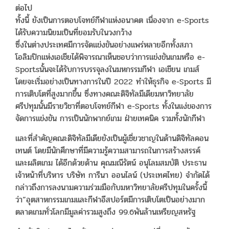
ต่อไป
ทั้งนี้ ยังเป็นการตอบโจทย์กีฬาแห่งอนาคต เนื่องจาก e-Sports
ได้รับความนิยมเป็นที่ยอมรับในวงกว้าง
ซึ่งในต่างประเทศมีการจัดแข่งขันอย่างแพร่หลายอีกทั้งสภา
โอลิมปิกแห่งเอเชียได้พิจารณาเห็นชอบว่าการแข่งขันเกมหรือ e-
Sportsนั้นจะได้รับการบรรจุลงในมหกรรมกีฬา เอเชียน เกมส์
โดยจะเริ่มอย่างเป็นทางการในปี 2022 ทำให้ธุรกิจ e-Sports มี
การเติบโตที่สูงมากขึ้น ซึ่งทางคณะดิจิทัลมีเดียมหาวิทยาลัย
ศรีปทุมนั้นมีรายวิชาที่ตอบโจทย์กีฬา e-Sports ทั้งในแง่ของการ
จัดการแข่งขัน การเป็นนักพากย์เกม ฝ่ายเทคนิค รวมทั้งนักกีฬา
และที่สำคัญคณะดิจิทัลมีเดียยังเป็นผู้เชี่ยวชาญในด้านดิจิทัลคอน
เทนต์ โดยมีนักศึกษาที่มีความรู้ความสามารถในการสร้างสรรค์
และผลิตเกม ได้อีกด้วยด้าน คุณมณีรัตน์ อนุโลมสมบัติ ประธาน
เจ้าหน้าที่บริหาร บริษัท การีนา ออนไลน์ (ประเทศไทย) จำกัดได้
กล่าวถึงการลงนามความร่วมมือกับมหาวิทยาลัยศรีปทุมในครั้งนี้
ว่า“อุตสาหกรรมเกมและกีฬาอีสปอร์ตมีการเติบโตเป็นอย่างมาก
ตลาดเกมทั่วโลกมีมูลค่ารวมสูงถึง 99.6พันล้านเหรียญสหรัฐ