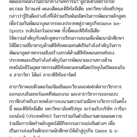
คัดเลือกพนักงานเข้ามาทำงานที่การีนา”ผู้ช่วยศาสตราจารย์
ดร.กมล จิราพงษ์ คณบดีคณะดิจิทัลมีเดีย มหาวิทยาลัยศรีปทุม
กล่าวว่ารู้ยินดีอย่างยิ่งที่ได้ร่วมเป็นพันธมิตรในการพัฒนาหลักสูตร
เพื่อร่วมกันพัฒนาบุคลากรของประเทศสู่ภาคธุรกิจGame &e-
Sports ระดับโลกในอนาคต ทั้งนี้คณะดิจิทัลมีเดีย
ให้ความสำคัญกับหลักสูตรการเรียนการสอนเพื่อพัฒนานักศึกษา
ให้มีความเชี่ยวชาญด้านดิจิทัลคอนเทนต์เป็นกำลังสำคัญในการ
พัฒนาอุตสาหกรรมเชิงสร้างสรรค์ด้านดิจิทัลคอนเทนท์ของ
ประเทศและเป็นกำลังสำคัญในการพัฒนาผลงานทางด้าน
เทคโนโลยีในอุตสาหกรรมดิจิทัลคอนเทนต์โดยปัจจุบันเปิดสอนใน
4 สาขาวิชา ได้แก่ สาขาดิจิทัลอาร์ตส์
สาขาวิชาคอมพิวเตอร์แอนิเมชันและวิชวลเอฟเฟกต์สาขาวิชาการ
ออกแบบอินเทอร์แอคทีฟและเกม และสาขาวิชาการออกแบบ
กราฟิกสำหรับภายหลังการลงนามความร่วมมือทางวิชาการในครั้ง
นี้ คณะดิจิทัลมีเดีย มหาวิทยาลัยศรีปทุม จะร่วมกับบริษัท การีนา
ออนไลน์ (ประเทศไทย) ในการร่วมกันดำเนินงานตามแผนความ
ร่วมมือการจัดทำหลักสูตรได้มีกิจกรรมการแข่งขันต่างๆ เพื่อ
เป็นการส่งเสริมศักยภาพนักศึกษาให้เข้าสู่ธุรกิจ Game & e-