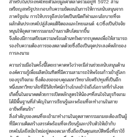
สำหรับในประเทศไทยตัวเลขมูลค่าตลาดรวมอยู่ที่ 597.2 ล้าน
เหรียญสหรัฐประกอบกับความชัดเจนในการให้การสนับสนุนจาก
ภาครัฐเช่น การให้บรรจุอีสปอร์ตเป็นชนิดกีฬาและนโยบายที่จะ
ผลักดันประเทศไปสู่สังคมดิจิตอลและไทยแลนด์ 4.0ซึ่งเป็นปัจจัย
หนุนให้อุตสาหกรรมเกมบ้านเราเติบโตมากขึ้น
จึงต้องมีการเตรียมความพร้อมด้านทรัพยากรบุคคลเพื่อให้สามารถ
รองรับความต้องการของตลาดด้วยซึ่งถือเป็นจุดประสงค์หลักของ
การลงนาม
ความร่วมมือในครั้งนี้โดยเราคาดหวังว่าจะมีส่วนช่วยสนับสนุนด้าน
องค์ความรู้เพื่อผลิตบัณฑิตที่มีความสามารถให้พร้อมก้าวเข้าสู่โลก
ของธุรกิจเกม ซึ่งต้องขอขอบคุณมหาวิทยาลัยศรีปทุมที่เป็นอีก
หนึ่งมหาวิทยาลัยที่มีวิสัยทัศน์กว้างไกลเข้าใจถึงโอกาสที่กำลังจะ
เกิดขึ้นในอนาคตด้วยการเปิดหลักสูตรให้น้องๆที่สนใจในธุรกิจเกม
ได้มีพื้นฐานที่สำคัญในการเรียนรู้และพร้อมที่จะทำงานในสาย
อาชีพที่ตนรัก”
สิ่งสำคัญของคนที่จะเข้ามาทำงานในอุตสาหกรรมเกมจะต้องเป็นผู้
ที่มีความคิดสร้างสรรค์พร้อมที่จะเรียนรู้และปรับตัวให้เข้ากับ
เทคโนโลยีสมัยใหม่อยู่ตลอดเวลาซึ่งถือเป็นคุณสมบัติหนึ่งที่เราใช้