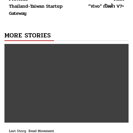
Post
Thailand-Taiwan Startup
“Vivo” เปิดตัว V7+
navigation
Gateway
MORE STORIES
Last Story
Read Movement